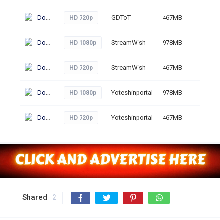
Download
GDToT
467MB
233
HD 720p
Download
StreamWish
978MB
241
HD 1080p
Download
StreamWish
467MB
264
HD 720p
Download
Yoteshinportal
978MB
340
HD 1080p
Download
Yoteshinportal
467MB
259
HD 720p
Shared
2