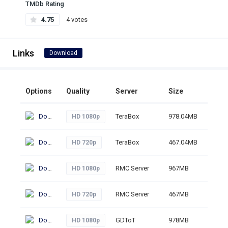
TMDb Rating
4.75
4 votes
Links
Download
Options
Quality
Server
Size
Click
Download
TeraBox
978.04MB
245
HD 1080p
Download
TeraBox
467.04MB
260
HD 720p
Download
RMC Server
967MB
263
HD 1080p
Download
RMC Server
467MB
222
HD 720p
Download
GDToT
978MB
235
HD 1080p