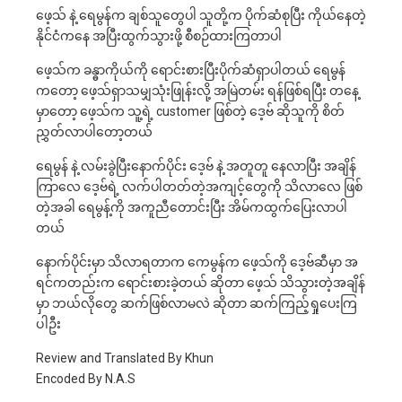
ဖေ့သ် နဲ့ ရေမွန်က ချစ်သူတွေပါ သူတို့က ပိုက်ဆံစုပြီး ကိုယ်နေတဲ့
နိုင်ငံကနေ အပြီးထွက်သွားဖို့ စီစဉ်ထားကြတာပါ
ဖေ့သ်က ခန္ဓာကိုယ်ကို ရောင်းစားပြီးပိုက်ဆံရှာပါတယ် ရေမွန်
ကတော့ ဖေ့သ်ရှာသမျှသုံးဖြုန်းလို့ အမြဲတမ်း ရန်ဖြစ်ရပြီး တနေ့
မှာတော့ ဖေ့သ်က သူ့ရဲ့ customer ဖြစ်တဲ့ ဒေ့ဗ် ဆိုသူကို စိတ်
ညွှတ်လာပါတော့တယ်
ရေမွန် နဲ့ လမ်းခွဲပြီးနောက်ပိုင်း ဒေ့ဗ် နဲ့ အတူတူ နေလာပြီး အချိန်
ကြာလေ ဒေ့ဗ်ရဲ့ လက်ပါတတ်တဲ့အကျင့်တွေကို သိလာလေ ဖြစ်
တဲ့အခါ ရေမွန့်ကို အကူညီတောင်းပြီး အိမ်ကထွက်ပြေးလာ‌ပါ
တယ်
နောက်ပိုင်းမှာ သိလာရတာက ကေမွန်က ဖေ့သ်ကို ဒေ့ဗ်ဆီမှာ အ
ရင်ကတည်းက ရောင်းစားခဲ့တယ် ဆိုတာ ဖေ့သ် သိသွားတဲ့အချိန်
မှာ ဘယ်လိုတွေ ဆက်ဖြစ်လာမလဲ ဆိုတာ ဆက်ကြည့်ရှုပေးကြ
ပါဦး
Review and Translated By Khun
Encoded By N.A.S