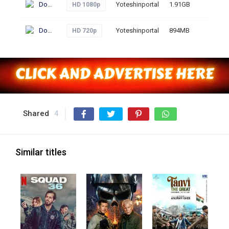
Download
Yoteshinportal
1.91GB
274
HD 1080p
Download
Yoteshinportal
894MB
271
HD 720p
Shared
4
Similar titles