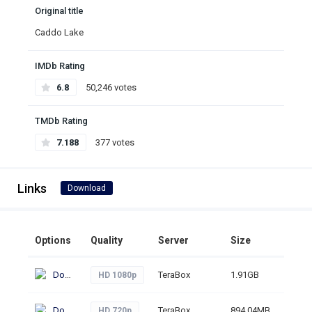
Original title
Caddo Lake
IMDb Rating
6.8
50,246 votes
TMDb Rating
7.188
377 votes
Links
Download
Options
Quality
Server
Size
Click
Download
TeraBox
1.91GB
341
HD 1080p
Download
TeraBox
894.04MB
260
HD 720p