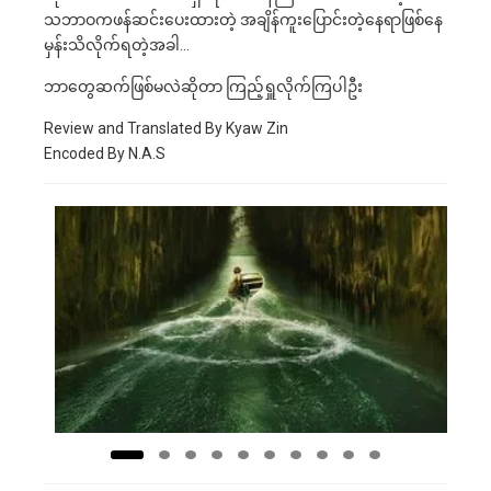
သဘာဝကဖန်ဆင်းပေးထားတဲ့ အချိန်ကူးပြောင်းတဲ့နေရာဖြစ်နေ
မှန်းသိလိုက်ရတဲ့အခါ…
ဘာတွေဆက်ဖြစ်မလဲဆိုတာ ကြည့်ရှူလိုက်ကြပါဦး
Review and Translated By Kyaw Zin
Encoded By N.A.S