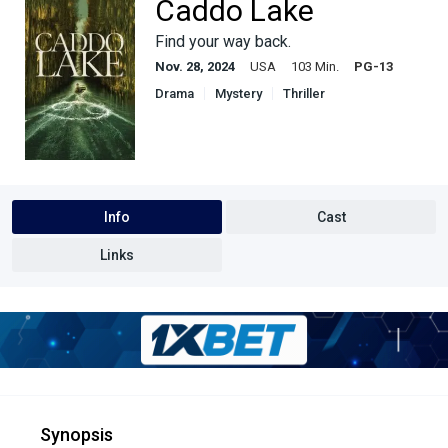
Caddo Lake
Find your way back.
Nov. 28, 2024
USA
103 Min.
PG-13
Drama
Mystery
Thriller
Info
Cast
Links
Synopsis