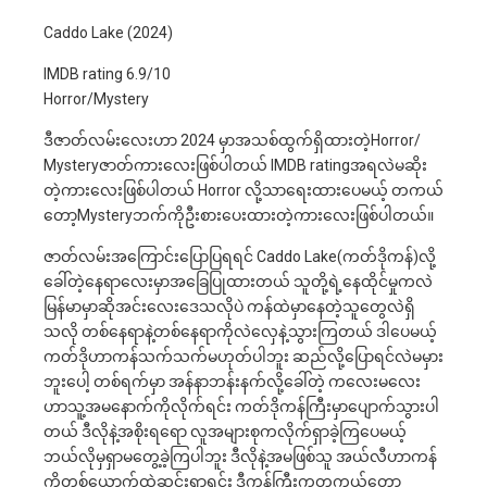
Caddo Lake (2024)
IMDB rating 6.9/10
Horror/Mystery
ဒီဇာတ်လမ်းလေးဟာ 2024 မှာအသစ်ထွက်ရှိထားတဲ့Horror/
Mysteryဇာတ်ကားလေးဖြစ်ပါတယ် IMDB ratingအရလဲမဆိုး
တဲ့ကားလေးဖြစ်ပါတယ် Horror လို့သာရေးထားပေမယ့် တကယ်
တော့Mysteryဘက်ကိုဦးစားပေးထားတဲ့ကားလေးဖြစ်ပါတယ်။
ဇာတ်လမ်းအကြောင်းပြောပြရရင် Caddo Lake(ကတ်ဒိုကန်)လို့
ခေါ်တဲ့နေရာလေးမှာအခြေပြုထားတယ် သူတို့ရဲ့နေထိုင်မှုကလဲ
မြန်မာမှာဆိုအင်းလေးဒေသလိုပဲ ကန်ထဲမှာနေတဲ့သူတွေလဲရှိ
သလို တစ်နေရာနဲ့တစ်နေရာကိုလဲလှေနဲ့သွားကြတယ် ဒါပေမယ့်
ကတ်ဒိုဟာကန်သက်သက်မဟုတ်ပါဘူး ဆည်လို့ပြောရင်လဲမမှား
ဘူးပေါ့ တစ်ရက်မှာ အန်နာဘန်းနက်လို့ခေါ်တဲ့ ကလေးမလေး
ဟာသူ့အမနောက်ကိုလိုက်ရင်း ကတ်ဒိုကန်ကြီးမှာပျောက်သွားပါ
တယ် ဒီလိုနဲ့အစိုးရရော လူအများစုကလိုက်ရှာခဲ့ကြပေမယ့်
ဘယ်လိုမှရှာမတွေ့ခဲ့ကြပါဘူး ဒီလိုနဲ့အမဖြစ်သူ အယ်လီဟာကန်
ကိုတစ်ယောက်ထဲဆင်းရှာရင်း ဒီကန်ကြီးကတကယ်​တော့