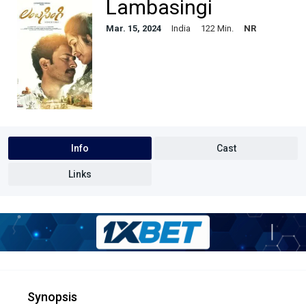
Lambasingi
Mar. 15, 2024
India
122 Min.
NR
Info
Cast
Links
Synopsis