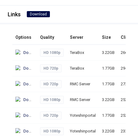
Links
Download
Options
Quality
Server
Size
Clicks
Download
TeraBox
3.22GB
266
HD 1080p
Download
TeraBox
1.77GB
294
HD 720p
Download
RMC Server
1.77GB
273
HD 720p
Download
RMC Server
3.22GB
252
HD 1080p
Download
Yoteshinportal
1.77GB
252
HD 720p
Download
Yoteshinportal
3.22GB
233
HD 1080p