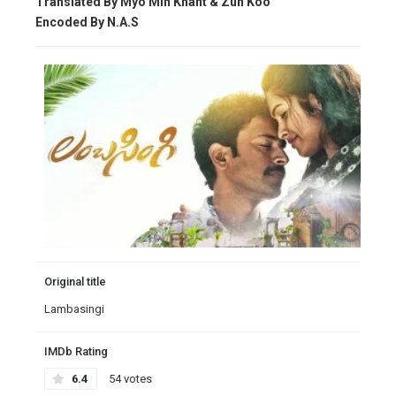
Translated By Myo Min Khant & Zun Koo
Encoded By N.A.S
Original title
Lambasingi
IMDb Rating
6.4
54 votes