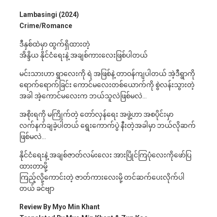
Lambasingi (2024)
Crime/Romance
ဒီနှစ်ထဲမှာ ထွက်ရှိထားတဲ့
အိန္ဒိယ နိုင်ငံရေးနဲ့ အချစ်ကားလေးဖြစ်ပါတယ်
မင်းသားဟာ ရွာ‌လေးကို ရဲ အဖြစ်နဲ့ တာဝန်ကျပါတယ် အဲ့ဒီရွာကို
ရောက်ရောက်ခြင်း ကောင်မလေးတစ်ယောက်ကို စွဲလန်းသွားတဲ့
အခါ အဲ့ကောင်မလေးက ဘယ်သူလဲဖြစ်မလဲ…
အစိုးရကို မကြိုက်တဲ့ တော်လှန်ရေး အဖွဲ့ဟာ အစပိုင်းမှာ
လက်နက်ချခဲ့ပါတယ် ရွေးကောက်ပွဲ နီးတဲ့အခါမှာ ဘယ်လိုဆက်
ဖြစ်မလဲ…
နိုင်ငံရေးနဲ့ အချစ်ဇာတ်လမ်းလေး အားပြိုင်ကြပုံလေးကိုဖော်ပြ
ထားတာမို့
ကြည့်လို့ကောင်းတဲ့ ဇာတ်ကားလေးမို့ တင်ဆက်ပေးလိုက်ပါ
တယ် ခင်ဗျာ
Review By Myo Min Khant