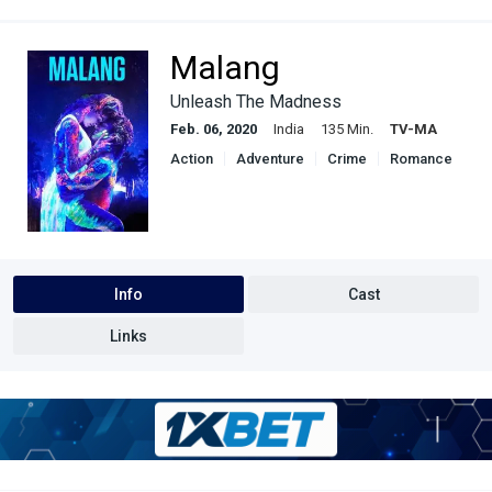
Malang
Unleash The Madness
Feb. 06, 2020
India
135 Min.
TV-MA
Action
Adventure
Crime
Romance
Thriller
Info
Cast
Links