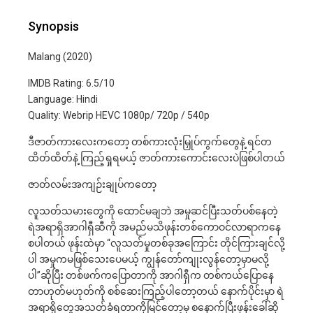
Synopsis
Malang (2020)
IMDB Rating: 6.5/10
Language: Hindi
Quality: Webrip HEVC 1080p/ 720p / 540p
ဒီဇာတ်ကားလေးကတော့ တစ်ကားလုံးမြှုပ်ကွက်တွေနဲ့ ရင်တ
ထိတ်ထိတ်နဲ့ ကြည့်ရှုရမယ့် ဇာတ်ကားကောင်းလေးပဲဖြစ်ပါတယ်
ဇာတ်လမ်းအကျဉ်းချုပ်ကတော့
လူသတ်သမားတွေကို ထောင်မချဘဲ အမှုဆင်ပြီးသတ်ပစ်နေတဲ့
ရဲအရာရှိအာဂါရှီဆီကို အမည်မသိဖုန်းတစ်ကောဝင်လာရာကနေ
စပါတယ် ဖုန်းထဲမှာ “လူသတ်မှုတစ်ခုအကြောင်း တိုင်ကြားချင်လို့
ပါ အမှုကမဖြစ်သေးပေမယ့် ကျွန်တော်ကျုးလွန်တော့မှာမလို့
ပါ”ဆိုပြီး တစ်ဖက်ကပြောတာကို အာဂါရှီက တစ်ကယ်ပြောနေ
တာဟုတ်မဟုတ်ကို စစ်ဆေးကြည့်ပါတော့တယ် နောက်ပိုင်းမှာ ရဲ
အရာရှိတွေအသတ်ခံရတာကိုမြင်တော့မှ စနောက်ပြီးဖုန်းခေါ်ဆို