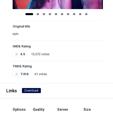
Original title
मलंग
IMDb Rating
6.5
13,072 votes
TMDb Rating
7.016
61 votes
Links
Download
Options
Quality
Server
Size
Click