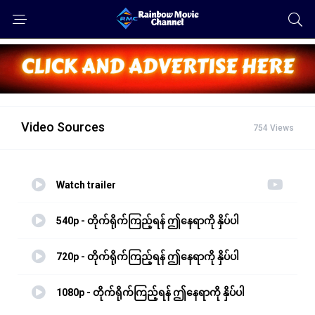
Video Sources
754 Views
Watch trailer
540p - တိုက်ရိုက်ကြည့်ရန် ဤနေရာကို နှိပ်ပါ
720p - တိုက်ရိုက်ကြည့်ရန် ဤနေရာကို နှိပ်ပါ
1080p - တိုက်ရိုက်ကြည့်ရန် ဤနေရာကို နှိပ်ပါ