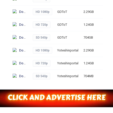
Download
GDToT
2.29GB
325
HD 1080p
Download
GDToT
1.24GB
327
HD 720p
Download
GDToT
704GB
313
SD 540p
Download
Yoteshinportal
2.29GB
242
HD 1080p
Download
Yoteshinportal
1.24GB
237
HD 720p
Download
Yoteshinportal
704MB
242
SD 540p