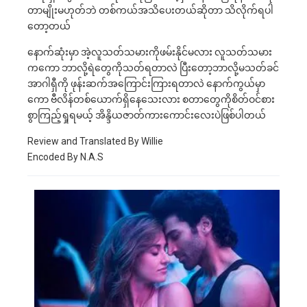
တာမျိုးမဟုတ်ဘဲ တစ်ကယ်အသိပေးတယ်ဆိုတာ သိလိုက်ရပါ
တော့တယ်
နောက်ဆုံးမှာ အဲ့လူသတ်သမားကိုဖမ်းနိုင်မလား လူသတ်သမား
ကကော ဘာလို့ရဲတွေကိုသတ်ရတာလဲ ပြီးတော့ဘာလို့မသတ်ခင်
အာဂါရှီကို ဖုန်းဆက်အကြောင်းကြားရတာလဲ နောက်ကွယ်မှာ
ကော ဗီလိန်တစ်ယောက်ရှိနေသေးလား စတာတွေကိုစိတ်ဝင်စား
စွာကြည့်ရှုရမယ့် အိန္ဒိယဇာတ်ကားကောင်းလေးပဲဖြစ်ပါတယ်
Review and Translated By Willie
Encoded By N.A.S