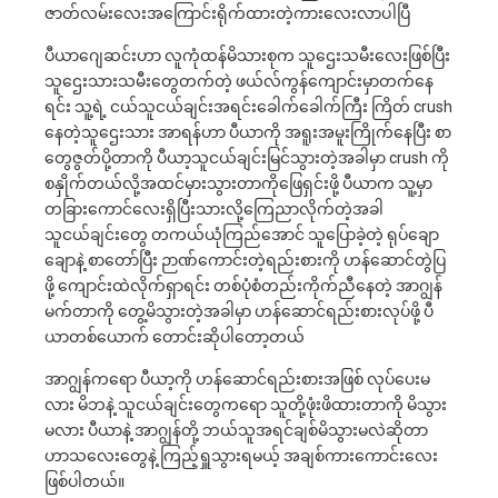
ဇာတ်လမ်းလေးအကြောင်းရိုက်ထားတဲ့ကားလေးလာပါပြီ
ပီယာဂျေဆင်းဟာ လူကုံထန်မိသားစုက သူဌေးသမီးလေးဖြစ်ပြီး
သူဌေးသားသမီးတွေတက်တဲ့ ဖယ်လ်ကွန်ကျောင်းမှာတက်နေ
ရင်း သူ့ရဲ့ ငယ်သူငယ်ချင်းအရင်းခေါက်ခေါက်ကြီး ကြိတ် crush
နေတဲ့သူဌေးသား အာရန်ဟာ ပီယာကို အရူးအမူးကြိုက်နေပြီး စာ
တွေဇွတ်ပို့တာကို ပီယာ့သူငယ်ချင်းမြင်သွားတဲ့အခါမှာ crush ကို
စနှိုက်တယ်လို့အထင်မှားသွားတာကိုဖြေရှင်းဖို့ ပီယာက သူ့မှာ
တခြားကောင်လေးရှိပြီးသားလို့ကြေညာလိုက်တဲ့အခါ
သူငယ်ချင်းတွေ တကယ်ယုံကြည်အောင် သူပြောခဲ့တဲ့ ရုပ်ချော
ချောနဲ့ စာတော်ပြီး ဉာဏ်ကောင်းတဲ့ရည်းစားကို ဟန်ဆောင်တွဲပြ
ဖို့ ကျောင်းထဲလိုက်ရှာရင်း တစ်ပုံစံတည်းကိုက်ညီနေတဲ့ အာဂျွန်
မက်တာကို တွေ့မိသွားတဲ့အခါမှာ ဟန်ဆောင်ရည်းစားလုပ်ဖို့ ပီ
ယာတစ်ယောက် တောင်းဆိုပါတော့တယ်
အာဂျွန်ကရော ပီယာ့ကို ဟန်ဆောင်ရည်းစားအဖြစ် လုပ်ပေးမ
လား မိဘနဲ့ သူငယ်ချင်းတွေကရော သူတို့ဖုံးဖိထားတာကို မိသွား
မလား ပီယာနဲ့ အာဂျွန်တို့ ဘယ်သူအရင်ချစ်မိသွားမလဲဆိုတာ
ဟာသလေးတွေနဲ့ ကြည့်ရှူသွားရမယ့် အချစ်ကားကောင်းလေး
ဖြစ်ပါတယ်။