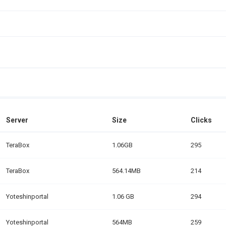
Server
Size
Clicks
TeraBox
1.06GB
295
TeraBox
564.14MB
214
Yoteshinportal
1.06 GB
294
Yoteshinportal
564MB
259