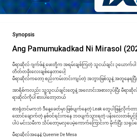
Synopsis
Ang Pamumukadkad Ni Mirasol (20
မီရာဆိုလ် ဂျက်ဖ်နဲ့ ဖေးတို့က အရမ်းချစ်ကြတဲ့ သူငယ်ချင်း ၃ယောက်ပါ
တိတ်တခိုးလေးချစ်နေတာပေါ့
မီရာဆိုလ်ကတော့ စည်းကမ်းတင်းကျပ်တဲ့ အဘွားဖြစ်သူနဲ့ အတူနေရ
အာရိစ်ကလည်း သူ့သူငယ်ချင်းတွေနဲ့ အလောင်းအစားလုပ်ပြီး မီရာဆိုလ
ရာဆိုလ်ကိုပါ စားပါတော့တယ်
စားရုံတင်မကဘဲ ဒီနေ့ခေတ်မှာ ဖြစ်ပျက်နေတဲ့ Leak တွေပါဖြန့်လိုက်တာ
ထောင်ချောက်တဲ့ နစ်ဝင်ရင်းကနေ ဘဝပျက်သွားရတဲ့ ပန်းလေးတစ်ပွင့်ဖ
ပါပဲ မင်းသမီးက သိပ်တော့မလှပေမဲ့ကောက်ကြောင်းက မိုက်ပြီး သရုပ
မီရာဆိုလ်အနေနဲ့ Queenie De Mesa