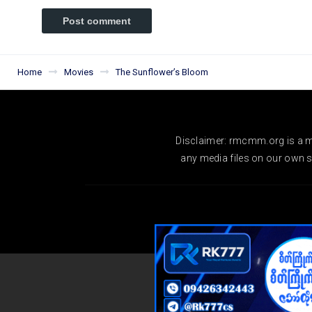
Home
Movies
The Sunflower’s Bloom
Disclaimer: rmcmm.org is a mo
any media files on our own se