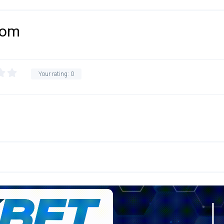
oom
Your rating:
0