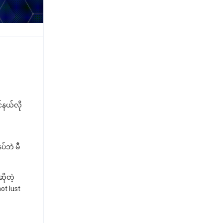
်နယ်လို
်ဘဲ မီ
ိုတဲ့
ot lust