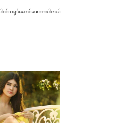
ု့က ပါဝင်သရုပ်ဆောင်ပေးထားပါတယ်