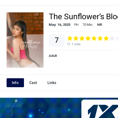
The Sunflower’s Bl
May. 16, 2025
PH
70 Min.
NR
7
1
vote
Adult
Info
Cast
Links