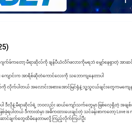
25)
 ဂျက်ဖ်ကတော့ မီရာဆိုလ်ကို ချန်ပီယံလိဂ်ဖလားကိုမရဘဲ မျှော်နေရှာတဲ့ အာဆင
ပြီး ကျောင်းက အာရိစ်ဆိုတဲကောင်လေးကို သဘောကျနေတာပါ
်ကို လိုက်ပါတယ် အလောင်းအစားအောင်မြင်ရုံနဲ့ သူ့သူငယ်ချင်းတွေကမကျေနပ
ပါ ဒီလိုနဲ့ မီရာဆိုလ်ရဲ့ ဘဝလည်း ဆယ်ကျော်သက်တွေမှာ ဖြစ်လေ့ရှိတဲ့ အချစ်ဆ
ြစ်ခဲ့ရပါတယ် ဒီကားထဲမှာ အဓိကထားပေးချင်တဲ့ သင်ခန်းစာကတော့ Love is n
်ဆောင်ချက်တွေထိမိနေတာမလို့ ကြည့်လိုက်ကြပါဦး