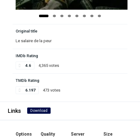
Original title
Le salaire de la peur
IMDb Rating
4.6
4,365 votes
TMDb Rating
6.197
473 votes
Links
Download
Options
Quality
Server
Size
Click