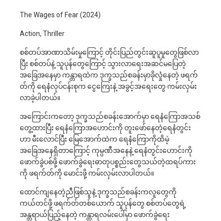
The Wages of Fear (2024)
Action, Thriller
စစ်တပ်အာဏာသိမ်းမှုကြောင့် တိုင်းပြည်တွင်းဆူပူမှုတွေဖြစ်လာ
ပြီး စစ်တပ်နဲ့ သူပုန်တွေကြောင့် သွားလာရေးအဆင်မပြေတဲ့
အခြေအနေမှာ ကန္တာရထဲက ဒုက္ခသည်စခန်းမှာခိုလှုံနေတဲ့ ဖရက်
တ်ကို ရေနံလုပ်ငန်းစုက ငွေကြေးနဲ့ အခွင့်အရေးတွေ ကမ်းလှမ်း
လာခဲ့ပါတယ်။
အကြောင်းကတော့ ဒုက္ခသည်စခန်းအောက်မှာ ရေနံကြောအသစ်
တွေ့ထားပြီး ရေနံကြောအဟောင်းကို တူးဖော်နေတဲ့ရေနံတွင်း
ဟာ မီးလောင်ပြီး မြေအောက်ထဲက ရေနံကြောကိုထိမဲ့
အခြေအနေရှိတာကြောင့် ကုမ္ပဏီအနေနဲ့ ရေနံတွင်းဟောင်းကို
ဖောက်ခွဲပစ်ဖို့ ဖောက်ခွဲရေးဓာတုပစ္စည်းတွေသယ်တဲ့ထရပ်ကား
ကို ဖရက်တ်ကို မောင်းဖို့ ကမ်းလှမ်းလာပါတယ်။
ထောင်ကျနေတဲ့ညီဖြစ်သူနဲ့ ဒုက္ခသည်စခန်းကလူတွေကို
ကယ်တင်ဖို့ ဖရက်တ်တစ်ယောက် သူပုန်တွေ စစ်တပ်တွေရဲ့
အန္တရာယ်ပြည့်နေတဲ့ ကန္တာရလမ်းပေါ်မှာ ဖောက်ခွဲရေး