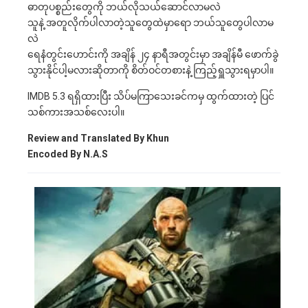
ဓာတုပစ္စည်းတွေကို ဘယ်လိုသယ်ဆောင်လာမလဲ
သူနဲ့ အတူလိုက်ပါလာတဲ့သူတွေထဲမှာရော ဘယ်သူတွေပါလာမ
လဲ
ရေနံတွင်းဟောင်းကို အချိန် ၂၄ နာရီအတွင်းမှာ အချိန်မီ ဖောက်ခွဲ
သွားနိုင်ပါ့မလားဆိုတာကို စိတ်ဝင်တစားနဲ့ ကြည့်ရှူသွားရမှာပါ။
IMDB 5.3 ရရှိထားပြီး သိပ်မကြာသေးခင်ကမှ ထွက်ထားတဲ့ ပြင်
သစ်ကားအသစ်လေးပါ။
Review and Translated By Khun
Encoded By N.A.S