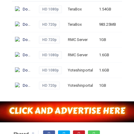
Download
TeraBox
1.54GB
255
HD 1080p
Download
TeraBox
983.25MB
246
HD 720p
Download
RMC Server
1GB
274
HD 720p
Download
RMC Server
1.6GB
313
HD 1080p
Download
Yoteshinportal
1.6GB
284
HD 1080p
Download
Yoteshinportal
1GB
304
HD 720p