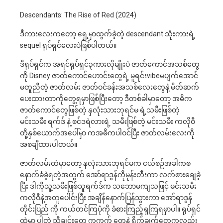
Descendants: The Rise of Red (2024)
ဒီကားလေးကတော့ ရှေ့မှာထွက်ခဲ့တဲ့ descendant သုံးကားရဲ့
sequel ရုပ်ရှင်လေးပဲဖြစ်ပါတယ်။
ဒီရုပ်ရှင်က အရင်ရုပ်ရှင်၃ကားလိုမျိုးပဲ ဇာတ်ကောင်အသစ်တွေ
ကို Disney ဇာတ်ကောင်ဟောင်းတွေရဲ့ မူရင်းvibeမပျက်အောင်
မတူညီတဲ့ ဇာတ်လမ်း ဇာတ်ဝင်ခန်းအသစ်လေးတွေနဲ့ မိတ်ဆက်
ပေးထားတာကိုတွေ့ရမှာဖြစ်ပြီးတော့ ဒီတစ်ခါမှာတော့ အဓိက
ဇာတ်ကောင်တွေဖြစ်တဲ့ နှလုံးသားဘုရင်မ ရဲ့သမီးဖြစ်တဲ့
မင်းသမီး ရက်ဒ် နဲ့ စင်ဒရဲလားရဲ့ သမီးဖြစ်တဲ့ မင်းသမီး ကလိုဝီ
တို့နှစ်ယောက်အပေါ်မှာ ကအဓိကပါဝင်ပြီး ဇာတ်လမ်းလေးကို
အစချီထားပါတယ်။
ဇာတ်လမ်းထဲမှာတော့ နှလုံးသားဘုရင်မက ငယ်စဉ်အခါကစ
နောက်ခံခဲ့ရတဲ့အတွက် အော်ရာဒွန်ကိုမုန်းတီးကာ လက်စားချေခဲ့
ပြီး ဒါကိုသူ့သမီးဖြစ်သူရက်ဒ်က သဘောမကျသဖြင့် မင်းသမီး
ကလိုဝီနဲ့အတူပေါင်းပြီး အချိန်နောက်ပြန်သွားကာ အော်ရာဒွန်
တိုင်းပြည် ကို ကယ်တင်ကြပုံကို ခံစားကြည့်ရှုကြရမှာပါ။ ရုပ်ရှင်
ထဲမှာ ပါတဲ့ သီချင်းတွေ ကကွက် တွေနဲ့ ရိုက်ချက်တွေကလည်း