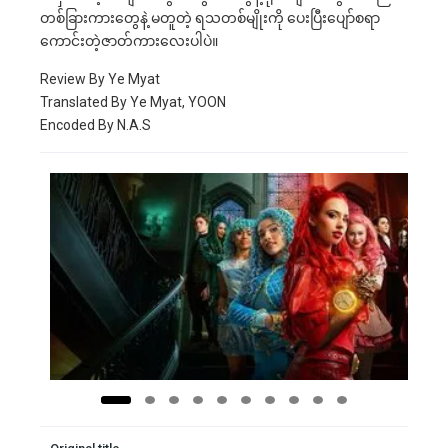
တစ်ခြားကားတွေနဲ့ မတူတဲ့ ရသတစ်မျိုးကို ပေးပြီးပျော်စရာ
ကောင်းတဲ့ဇာတ်ကားလေးပါပဲ။
Review By Ye Myat
Translated By Ye Myat, YOON
Encoded By N.A.S