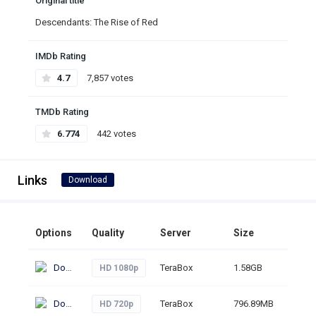
Original title
Descendants: The Rise of Red
IMDb Rating
4.7
7,857 votes
TMDb Rating
6.774
442 votes
Links
Download
Options
Quality
Server
Size
Click
Download
TeraBox
1.58GB
230
HD 1080p
Download
TeraBox
796.89MB
229
HD 720p