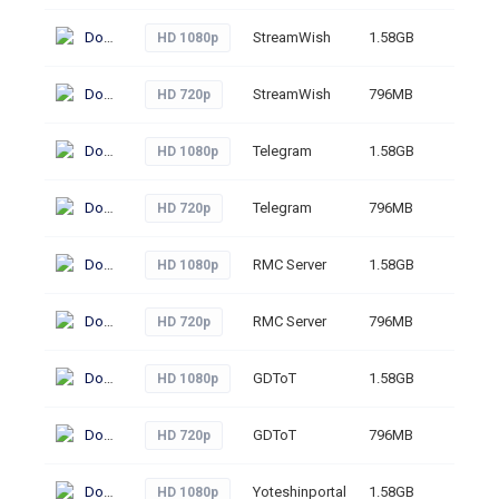
Download
StreamWish
1.58GB
244
HD 1080p
Download
StreamWish
796MB
241
HD 720p
Download
Telegram
1.58GB
240
HD 1080p
Download
Telegram
796MB
232
HD 720p
Download
RMC Server
1.58GB
315
HD 1080p
Download
RMC Server
796MB
238
HD 720p
Download
GDToT
1.58GB
252
HD 1080p
Download
GDToT
796MB
265
HD 720p
Download
Yoteshinportal
1.58GB
250
HD 1080p