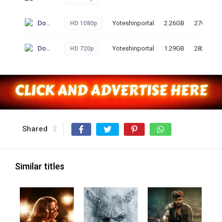
Download
Yoteshinportal
2.26GB
270
HD 1080p
Download
Yoteshinportal
1.29GB
282
HD 720p
Shared
2
Similar titles