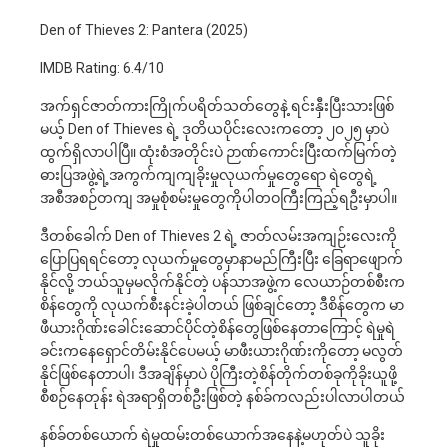
Den of Thieves 2: Pantera (2025)
IMDB Rating: 6.4/10
အက်ရှင်ဇာတ်ကားကြိုက်ပရိတ်သတ်တွေနဲ့ ရင်းနှီးပြီးသားဖြစ်
မယ့် Den of Thieves ရဲ့ ဒုတိယပိုင်းလေးကတော့ ၂၀၂၅ မှာပဲ
ထွက်ရှိလာပါပြီ။ ထုံးစံအတိုင်းပဲ ဉာဏ်‌ကောင်းပြီးထက်မြက်တဲ့
ဓားပြအဖွဲ့‌ရဲ့အကွက်ကျကျခိုးမှုလုယက်မှုတွေရော ရဲတွေရဲ့
အစီအစဉ်တကျ အမှုစုံစမ်းမှုတွေကိုပါတဝကြီးကြည့်ရဦးမှာပါ။
ဒီတစ်ခေါက် Den of Thieves 2 ရဲ့ ဇာတ်လမ်းအကျဉ်းလေးကို
ပြောပြရရင်တော့ လုယက်မှုတွေမှာနာမည်ကြီးပြီး ခြေရာဖျောက်
နိုင်လို့ ဘယ်သူမှမလိုက်နိုင်တဲ့ ပန်သာအဖွဲ့က လေယာဉ်တစ်စီးက
စိန်တွေကို လုယက်စီးနင်းခဲ့ပါတယ် ဖြစ်ချင်တော့ ဒီစိန်တွေက မာ
ဖီယားဂိုဏ်းခေါင်းဆောင်ပိုင်တဲ့စိန်တွေဖြစ်နေတာကြောင့် ရဲမှုရဲ
ခင်းကနေရှောင်တိမ်းနိုင်ပေမယ့် မာဖီးယားဂိုဏ်းကိုတော့ မလွတ်
နိုင်ဖြစ်နေတာပါ၊ ဒီအချိန်မှာပဲ ပိုကြီးတဲ့စိန်တိုက်တစ်ခုကိုခိုးယူဖို့
စီစဉ်နေတုန်း ရဲအရာရှိတစ်ဦးဖြစ်တဲ့ နစ်ခ်ကလည်းပါလာပါတယ်
နစ်ခ်တစ်ယောက် ရဲမှုထမ်းတစ်ယောက်အနေနဲ့မဟုတ်ပဲ သူခိုး