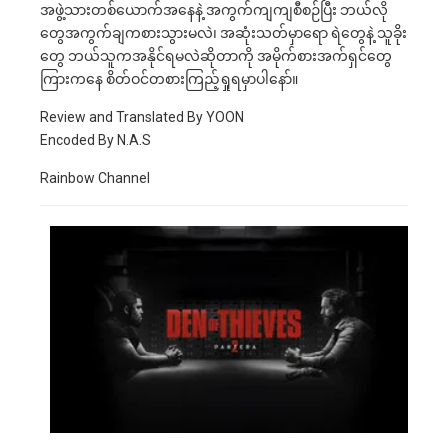
အဖွဲ့သားတစ်ယောက်အနေနဲ့ အကွက်ကျကျစီစဉ်ပြီး ဘယ်လို
တွေအကွက်ချကစားသွားမလဲ၊ အဆုံးသတ်မှာရော ရဲတွေနဲ့ သူခိုး
တွေ ဘယ်သူကအနိုင်ရမလဲဆိုတာကို အမိုက်စားအက်ရှင်တွေ
ကြားကနေ စိတ်ဝင်တစားကြည့်ရှုရမှာ‌ပါနော်။
Review and Translated By YOON
Encoded By N.A.S
Rainbow Channel