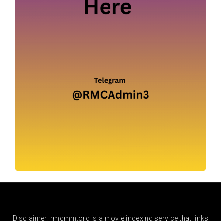
Disclaimer: rmcmm.org is a movie indexing service that links