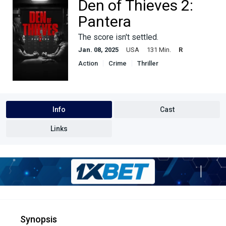
Den of Thieves 2:
Pantera
The score isn't settled.
Jan. 08, 2025
USA
131 Min.
R
Action
Crime
Thriller
Info
Cast
Links
Synopsis