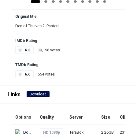
Original title
Den of Thieves 2: Pantera
IMDb Rating
6.3
39,196 votes
TMDb Rating
6.6
654 votes
Links
Download
Options
Quality
Server
Size
Clicks
Download
TeraBox
2.26GB
231
HD 1080p