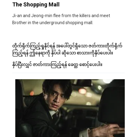
The Shopping Mall
Ji-an and Jeong-min flee from the killers and meet
Brother in the underground shopping mall.
တိုက်ရိုက်ကြည့်ရှုနိုင်ရန် အပေါ်တွင်ရှိသော ဇတ်ကားတိုက်ရိုက်
ကြည့်ရန် ဤနေရာကို နှိပ်ပါ ဆိုသော စာသားကိုနှိပ်ပေးပါ။
နှိပ်ပြီးလျှင် ဇာတ်ကားကြည့်ရန် ခေတ္တ စောင့်ပေးပါ။