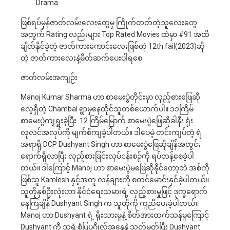
Drama
ဖြစ်ရပ်မှန်ဇာတ်လမ်းလေးတွေမှ ကြိုက်တတ်တဲ့သူလေးတွေ
အတွက် Rating လည်းများ Top Rated Movies ထဲမှာ #91 အထိ
ချိတ်နိုင်ခဲ့တဲ့ ဇာတ်ကားကောင်းလေးဖြစ်တဲ့ 12th fail(2023)ဆို
တဲ့ ဇာတ်ကားလေးနဲ့မိတ်ဆက်ပေးပါရစေ
ဇာတ်လမ်းအကျဉ်း
Manoj Kumar Sharma ဟာ စာမေးပွဲတိုင်းမှာ လှည့်စားဖြေဆို
လေ့ရှိတဲ့ Chambal ရွာမှနေထိုင်သူတစ်ယောက်ပါ။ ၁၁ကြိမ်
စာမေးပွဲကျရှုးခဲ့ပြီး 12 ကြိမ်မြောက် စာမေးပွဲဖြေဆိုခါနီး ရုံး
လုလင်အလုပ်ကို မျက်စိကျခဲ့ပါတယ်။ ဒါပေမဲ့ တင်းကျပ်တဲ့ ရဲ
အရာရှိ DCP Dushyant Singh ဟာ စာမေးပွဲဖြေဆိုချိန်အတွင်း
ရောက်ရှိလာပြီး လှည့်စားခြင်းလုပ်ငန်းစဉ်ကို ရပ်တန့်စေခဲ့ပါ
တယ်။ ဒါကြောင့် Manoj ဟာ စာမေးပွဲမဖြေဆိုနိုင်တော့ဘဲ အစ်ကို
ဖြစ်သူ Kamlesh နှင့်အတူ လန်ချားကို စတင်မောင်းနှင်ခဲ့ပါတယ်။
သူတိုနှစ်ဦးလုံးဟာ နိုင်ငံရေးသမားရဲ့ လှည့်စားမှုဖြင့် ဒုက္ခရောက်
နေကြချိန် Dushyant Singh က သူတိုကို ကူညီပေးခဲ့ပါတယ်။
Manoj ဟာ Dushyant ရဲ့ ရိုးသားမှုနဲ့ စိတ်အားထက်သန်မှုကြောင့်
Dushyant ကို သူ့ရဲ့စံပြပုဂ္ဂိုလ်အနေနဲ့ သတ်မှတ်ပြီး Dushyant