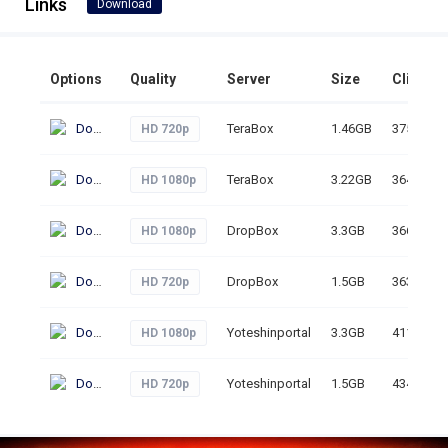
Links
Download
Options
Quality
Server
Size
Clicks
Download
TeraBox
1.46GB
375
HD 720p
Download
TeraBox
3.22GB
364
HD 1080p
Download
DropBox
3.3GB
366
HD 1080p
Download
DropBox
1.5GB
363
HD 720p
Download
Yoteshinportal
3.3GB
411
HD 1080p
Download
Yoteshinportal
1.5GB
434
HD 720p