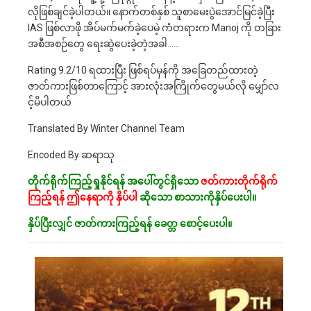
လိုဖြစ်ချင်ခဲ့ပါတယ်။ နောက်တစ်နှစ် သူစာမေးပွဲအောင်မြင်ခဲ့ပြီး
IAS ဖြစ်လာဖို အိပ်မက်မက်ခဲ့ပေမဲ့ ကံတရားက Manoj ကို တခြား
အစီအစဉ်တွေ ရေးဆွဲပေးခဲ့တဲ့အခါ……
Rating 9.2/10 ရထားပြီး ဖြစ်ရပ်မှန်ကို အခြေတည်ထားတဲ့
ဇာတ်ကားဖြစ်တာကြောင့် အားလုံးအကြိုက်တွေမယ်လို မျှော်လ
င့်မိပါတယ်
Translated By Winter Channel Team
Encoded By ဆရာသု
တိုက်ရိုက်ကြည့်ရှုနိုင်ရန် အပေါ်တွင်ရှိသော
ဇတ်ကားတိုက်ရိုက်
ကြည့်ရန် ဤနေရာကို နှိပ်ပါ
ဆိုသော စာသားကိုနှိပ်ပေးပါ။
နှိပ်ပြီးလျှင် ဇာတ်ကားကြည့်ရန် ခေတ္တ စောင့်ပေးပါ။