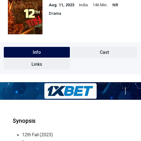
Aug. 11, 2023
India
146 Min.
NR
Drama
Info
Cast
Links
Synopsis
12th Fail (2023)