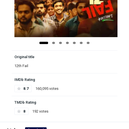
Original title
12th Fail
IMDb Rating
8.7
160,095 votes
TMDb Rating
8
192 votes