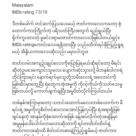
Malayalam
IMDb rating 7.3/10
ဒီတစ်​ခေါက် တင်ဆက်ပြသ​ပေးမယ့် ဇာတ်ကား​လေးက​တော့ စုံ​
ထောက်ကားကြိုက်တဲ့ ပရိသတ်ကြီးအတွက် ရည်ရွယ်ပြီး
ရိုက်ကူးထားတဲ့ မှုခင်းဒရာမာဇာတ်ကား​လေးပဲဖြစ်ပါတယ်ရှင့်။
IMDb rating​ကောင်း​လေးရရှိထားပြီး သည်းထိတ်ရင်ဖိုကြည့်ရှုရ
မယ့် အိန္ဒိယကား​လေးဆိုလည်း မမှားပါဘူး။
ဇာတ်လမ်းအကျဥ်းချုပ်​လေးကို​ပြောပြရမယ်ဆိုရင်​တော့ မီရင်း
ဆိုတဲ့ဥပ​ဒေ​ကျောင်းသူ​လေး ​ပျောက်ဆုံးသွားလို့ မိဘနှစ်ပါးကရဲ
တိုင်ကြားရင်း ​နောက်ရက်မှာသူတို့သမီး​လေးရဲ့အ​လောင်းကို
မြစ်ဆိပ်မှာ​တွေ့ပြီး ရဲ​တွေကအဲ့အမှုကို ကိုယ့်ကိုယ်ကိုသတ်​သေမှု
ဖြစ်တယ်လို့​ ကောက်ချက်ချပြီးအမှုပိတ်လိုက်ကြပါတယ်။
တစ်နှစ်အကြာမှာ​တော့ သတင်း​ထောက်မ​လေးတစ်​ယောက်က မီ
ရင်းရဲ့အမှုကိုလူစိတ်၀င်စားလာ​အောင်ပြန်လုပ်ပြီး ရဲအရာရှိဖြစ်
ချင်​နေတဲ့ အာနမ်ကိုစုံ​ထောက်အဖြစ် ခန့်အပ်လိုက်တဲ့အချိန်မှာ
အမှုမှန်​ပေါ်​ပေါက်လာမလားဆိုတာကို ရင်တထိတ်ထိတ်နဲ့
ဇာတ်ကားအဆုံးထိ စိတ်၀င်တစားနဲ့ကြည့်ရှုမိမယ့် ဇာတ်ကား​