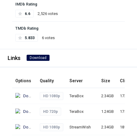
IMDb Rating
6.6
2,526 votes
TMDb Rating
5.833
6 votes
Links
Download
Options
Quality
Server
Size
Clicks
Download
TeraBox
2.34GB
173
HD 1080p
Download
TeraBox
1.24GB
175
HD 720p
Download
StreamWish
2.34GB
181
HD 1080p