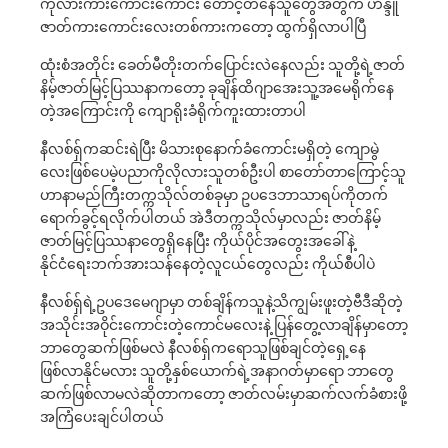
ကုလားကား​ကောင်းကောင်း တောင့်တနေသူတွေအတွက် ဟိန္ဒူ
ဇာတ်ကားကောင်းလေးတစ်ကား​ကတော့ ထွက်ရှိလာပါပြီ
ထုံးစံအတိုင်း ခေတ်မီတိုးတက်ပြောင်းလဲနေလည်း သူတို့ရဲ့ဇာတ်
နိမ့်ဇာတ်မြင့်ပြဿနာကတော့ ခုချိန်ထိဂျာအေးသူ့အမေရိုက်နေ
တဲ့အကြောင်းကို ကျောရိုးခံရိုက်ကူးထားတာပါ
နီလစ်ရှ်ကဆင်းရဲပြီး မိသားစုနောက်ခံကောင်းမရှိတဲ့ ကျော​မွဲ
လေးဖြစ်ပေမဲ့ပညာကိုလိုလားသူတစ်ဦးပါ စာတော်တာကြောင့်သူ
ဟာနာမည်ကြီးတက္ကသိုလ်တစ်ခုမှာ ဥပဒေဘာသာရပ်ကိုတက်
ရောက်ခွင့်ရလိုက်ပါတယ် အဲဒီတက္ကသိုလ်မှာလည်း ဇာတ်နိမ့်
ဇာတ်မြင့်ပြဿနာတွေရှိနေပြီး ကိုယ်ပိုင်အတွေးအခေါ်နဲ့
နိုင်ငံရေးဘက်အားသန်နေတဲ့လူ​ငယ်တွေလည်း ကိုယ်စီပါပဲ
နီလစ်ရှ်ရဲ့ဥပဒေမေဂျာမှာ တစ်ချိန်ကသူနဲ့သိကျွမ်းဖူးတဲ့ဗီဒီ​ဆိုတဲ့
အသိုင်းအဝိုင်းကောင်းတဲ့ကောင်မလေးနဲ့ ပြန်တွေ့လာချိန်မှာတော့
ဘာတွေဆက်ဖြစ်မလဲ နီလစ်ရှ်ကရောသူဖြစ်ချင်တဲ့ရှေ့နေ
ဖြစ်လာနိုင်မလား သူတို့နှစ်ယောက်ရဲ့အနာဂတ်မှာရော ဘာတွေ
ဆက်ဖြစ်လာမလဲဆိုတာကတော့ ဇာတ်လမ်းမှာဆက်လက်ခံစားဖို့
အကြံပေးချင်ပါတယ်