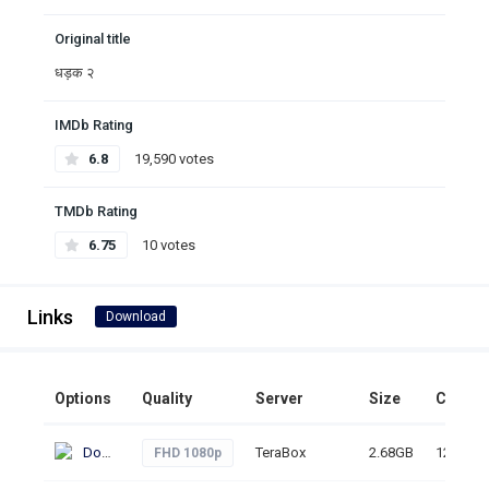
Original title
धड़क २
IMDb Rating
6.8
19,590 votes
TMDb Rating
6.75
10 votes
Links
Download
Options
Quality
Server
Size
Clicks
Download
TeraBox
2.68GB
127
FHD 1080p