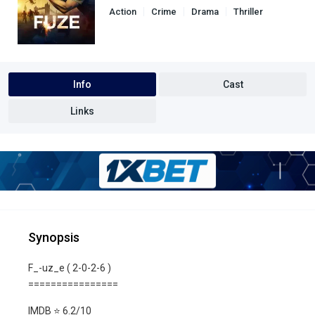
Action
Crime
Drama
Thriller
Info
Cast
Links
Synopsis
F_-uz_e ( 2-0-2-6 )
================
IMDB ⭐️ 6.2/10