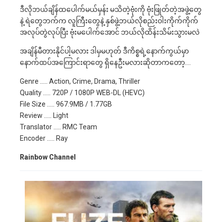
ဒီလိုဘယ်ချိန်ထပေါက်မယ်မှန်း မသိတဲ့ဗုံးကို ဗုံးဖြုတ်တဲ့အဖွဲ့တွေ
နဲ့ ရဲတွေဘက်က လူကြီးတွေနဲ့ နှစ်ဖွဲ့ဘယ်လိုစည်းဝါးကိုက်ကိုက်
အလုပ်တွဲလုပ်ပြီး ဗုံးမပေါက်အောင် ဘယ်လိုထိန်းသိမ်းသွားမလဲ
အချိန်မီတားနိုင်ပါ့မလား ဒါမှမဟုတ် ဒီကိစ္စရဲ့နောက်ကွယ်မှာ
နောက်ထပ်အကြောင်းရာတွေ ရှိနေဦးမလားဆိုတာကတော့….
Genre ….. Action, Crime, Drama, Thriller
Quality ….. 720P / 1080P WEB-DL (HEVC)
File Size ….. 967.9MB / 1.77GB
Review ….. Light
Translator ….. RMC Team
Encoder ….. Ray
Rainbow Channel