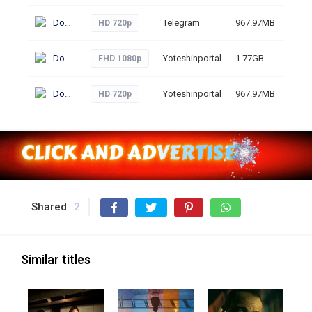
Download
Telegram
967.97MB
67
HD 720p
Download
Yoteshinportal
1.77GB
60
FHD 1080p
Download
Yoteshinportal
967.97MB
78
HD 720p
Shared
2
Similar titles