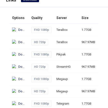
Options
Quality
Server
Size
Clic
Download
TeraBox
1.77GB
38
FHD 1080p
Download
TeraBox
967.97MB
37
HD 720p
Download
Pikpak
1.77GB
64
FHD 1080p
Download
StreamHG
967.97MB
58
HD 720p
Download
Megaup
1.77GB
98
FHD 1080p
Download
Megaup
967.97MB
122
HD 720p
Download
Telegram
1.77GB
99
FHD 1080p