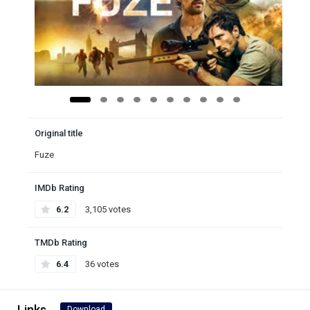
Original title
Fuze
IMDb Rating
6.2
3,105 votes
TMDb Rating
6.4
36 votes
Links
Download