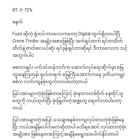
RT 🍅 72%
စနက်
Fuze ဆိုတဲ့ ရုံတင်ကားလေးကတော့ Digital ထွက်ရှိလာပါပြီ
Crime Thriller အမျိုးအစားဖြစ်ပြီး အက်ရှင်ထက် ရင်တထိတ်
ထိတ်နဲ့ ဇာတ်စလယ်ဆုံး ရင်ခုန်ချင်တာဆိုရင် ဒီကားလေးက သင့်
အတွက်ပါပဲ
စစလာချင်း ပက်ဒင်တန်ဘက်က ဆောက်လုပ်ရေးဆိုက်မှာ မြေ
တူးနေကြတုန်း ရုတ်တရက် မြေကြီးအောက်ကနေ ဒုတိယကမ္ဘာ
စစ်က လက်ကျန်ဗုံးထွက်လာပါတော့တယ်
ပြင်းအားများတဲ့ဗုံးဖြစ်တာကြောင့် ဗုံးနားကတစ်ဝိုက် နေထိုင်သူ
တွေကို ကယ်ထုတ်ပြီး ဗုံးဖြုတ်တဲ့အဖွဲ့တွေ ရောက်လာပါတော့
တယ်
ပြင်းအားများတဲ့အပြင် သေချာစနစ်တကျလုပ်ထားတဲ့ဗုံးဖြစ်နေ
ပြီး ဘယ်အချိန်ပေါက်မလဲဆိုတာပါ မသိရအောင် လုပ်ထားတဲ့ဗုံး
အမျိုးစား ဖြစ်နေတာကြောင့်အချိန်မရွေးထပေါက်နိုင်တာပါ