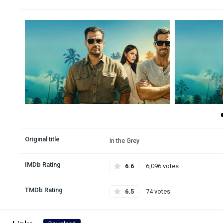
Original title
In the Grey
IMDb Rating
6.6
6,096 votes
TMDb Rating
6.5
74 votes