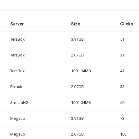
Server
Size
Clicks
TeraBox
3.91GB
51
TeraBox
2.07GB
31
TeraBox
1001.04MB
41
Pikpak
2.07GB
33
StreamHG
1001.04MB
56
Megaup
3.91GB
73
Megaup
2.07GB
103