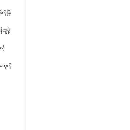
ိုပြီး
ယူဖို့
လို
်တွေကို