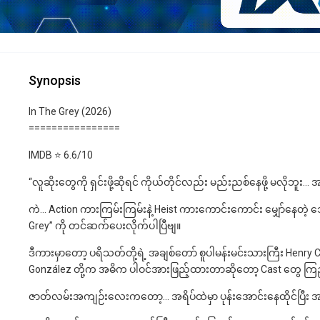
Synopsis
In The Grey (2026)
================
IMDB ⭐️ 6.6/10
“လူဆိုးတွေကို ရှင်းဖို့ဆိုရင် ကိုယ်တိုင်လည်း မည်းညစ်နေဖို့ မလို
ကဲ… Action ကားကြမ်းကြမ်းနဲ့ Heist ကားကောင်းကောင်း မျှော်နေတဲ့ ဘ
Grey” ကို တင်ဆက်ပေးလိုက်ပါပြီဗျ။
ဒီကားမှာတော့ ပရိသတ်တို့ရဲ့ အချစ်တော် စူပါမန်းမင်းသားကြီး Henry C
González တို့က အဓိက ပါဝင်အားဖြည့်ထားတာဆိုတော့ Cast တွေ ကြည့်
ဇာတ်လမ်းအကျဉ်းလေးကတော့… အရိပ်ထဲမှာ ပုန်းအောင်းနေထိုင်ပြီး 