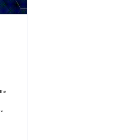
 the
za