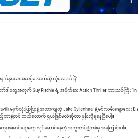
ဘူး… အနက်နုလေးအဆင့်လောက်ဆို လုံလောက်ပြီ”
ော်ဒါတွေအတွက် Guy Ritchie ရဲ့ အမိုက်စား Action Thriller ကားသစ်ကြီး “In
avill၊ မျက်လုံးပြာပြာနဲ့ အထာကျတဲ့ Jake Gyllenhaal နဲ့ မင်းသမီးချောလေး Ei
တာနဲ့တင် ဘယ်လောက် ရှယ်ဖြစ်မလဲဆိုတာ မှန်းလို့ရနေပြီပေါ့။
အထူးစစ်ဆင်ရေးတွေ လုပ်ဆောင်နေတဲ့ အထူးတပ်ဖွဲ့တစ်ခု အကြောင်းပါ။