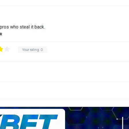
 pros who steal it back.
R
Your rating:
0