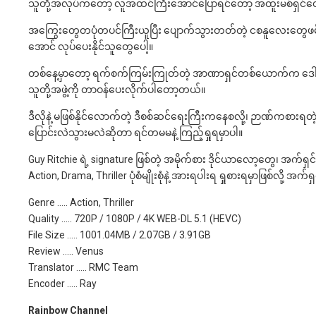
သူတို့အလုပ်ကတော့ လူအထင်ကြီးအောင်ပြောရင်တော့ အထူးမစ်ရှင်တွေလှု
အကြွေးတွေတပုံတပင်ကြီးယူပြီး ပျောက်သွားတတ်တဲ့ ငစနူလေးတွေဖမ
အောင် လုပ်ပေးနိုင်သူတွေပေါ့။
တစ်နေ့မှာတော့ ရက်စက်ကြမ်းကြုတ်တဲ့ အာဏာရှင်တစ်ယောက်က ဒေါ်လာ ဘီလီယ
သူတို့အဖွဲ့ကို တာဝန်ပေးလိုက်ပါတော့တယ်။
ဒီလိုနဲ့ မဖြစ်နိုင်လောက်တဲ့ ဒီစစ်ဆင်ရေးကြီးကနေစလို့၊ ဉာဏ်ကစားရတ
ပြောင်းလဲသွားမလဲဆိုတာ ရင်တမမနဲ့ ကြည့်ရှုရမှာပါ။
Guy Ritchie ရဲ့ signature ဖြစ်တဲ့ အမိုက်စား ဒိုင်ယာလော့တွေ၊ အက်ရှ
Action, Drama, Thriller ပုံစံမျိုးစုံနဲ့ အားရပါးရ ရှုစားရမှာဖြစ်လို့ 
Genre ….. Action, Thriller
Quality ….. 720P / 1080P / 4K WEB-DL 5.1 (HEVC)
File Size ….. 1001.04MB / 2.07GB / 3.91GB
Review ….. Venus
Translator ….. RMC Team
Encoder ….. Ray
Rainbow Channel