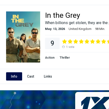
In the Grey
When billions get stolen, they are the
May. 13, 2026
United Kingdom
98 Min.
9
1
vote
Action
Thriller
Info
Cast
Links