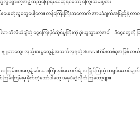
ပ်ရှားတဲ့အဖွဲ့ တည့်ပြောရမယ်ဆိုရင်တော့ ကြွေးသိမ်းပွဲစား
်းပေးတဲ့လူတွေပေါ့လေ။ တန်ကြေးကြီးသလောက် အာမခံချက်အပြည့်နဲ့ တာဝန်က
ံချီတဲ့ ငွေကြေးပိုင်ဆိုင်မှုကြီးကို ခိုးယူသွားတဲ့အခါ… ဒီငွေတွေကို ပြန်
ဲ့ ဗျူဟာတွေ၊ လှည့်စားမှုတွေနဲ့ အသက်လုရတဲ့ Survival ဂိမ်းတစ်ခုအဖြစ် ဘယ်
င် အကြမ်းစားတွေနဲ့ မင်းသားကြီး နှစ်ယောက်ရဲ့ အပြိုင်ကြဲတဲ့ သရုပ်ဆောင်ချက
အက်ရှင်ကြမ်းကြမ်းမှ ခိုက်တဲ့ဘော်ဒါတွေ အခုပဲဆွဲလိုက်ကြတော့ဗျာ။