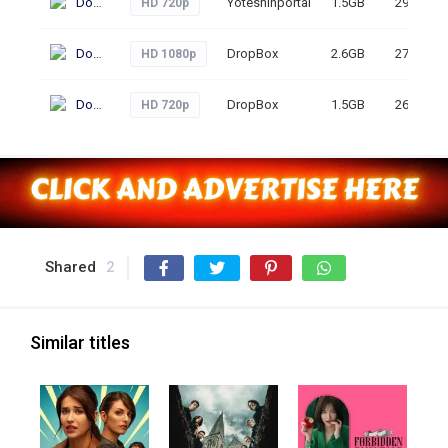
Download
Yoteshinportal
1.5GB
290
HD 720p
Download
DropBox
2.6GB
274
HD 1080p
Download
DropBox
1.5GB
264
HD 720p
Shared
2
Similar titles