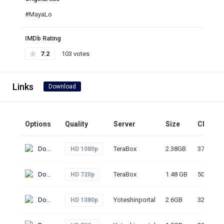
#MayaLo
IMDb Rating
7.2
103 votes
Links
Download
Options
Quality
Server
Size
Clicks
Download
TeraBox
2.38GB
371
HD 1080p
Download
TeraBox
1.48 GB
505
HD 720p
Download
Yoteshinportal
2.6GB
326
HD 1080p