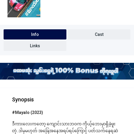
Info
Cast
Links
Synopsis
#Mayalo (2023)
ဒီကားလေးကတော့ ကျောင်းသားဘ၀က ကိုယ့်ဘေးမှာရှိခဲ့ဖူး
တဲ့..ဒါမှမဟုတ် အခြေအနေအရပ်ရပ်ကြောင့် ပတ်သက်နေရဆဲ