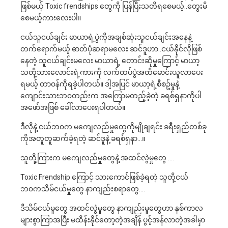
ဖြစ်မယ့် Toxic frendships တွေကို ပြန်ပြီးသတိရစေမယ့်..တွေးမိ
စေမယ့်ကားလေးပါ။
ငယ်သူငယ်ချင်း မာယာရဲ့ပွဲကိုအချစ်ဆုံးသူငယ်ချင်းအနေနဲ့
တက်ရောက်မယ့် ဓာတ်ပုံဆရာမလေး ဆင်ဒူဟာ..ငယ်နိုင်လိုဖြစ်
နေတဲ့ သူငယ်ချင်းမလေး မာယာရဲ့ တောင်းဆိုမှုကြောင့် မာယာ့
သတို့သားလောင်းရဲ့ကားကို လက်ထပ်ပွဲအထိမောင်းယူလာပေး
ရမယ့် တာ၀န်ကိုရခဲ့ပါတယ်။ ဒါ့အပြင် မာယာ့ရဲ့စီစဥ်မှုနဲ့
ကျောင်းသားဘ၀တည်းက အကြောမတည့်ခဲ့တဲ့ ခရစ်ရှနာကိုပါ
အဖော်အဖြစ် ခေါ်လာပေးရပါတယ်။
ဒီလိုနဲ့ ငယ်ဘ၀က မကျေလည်မှုတွေကိုမျိုချရင်း ခရီးရှည်တစ်ခု
ကိုအတူတူဆက်ခဲ့ရတဲ့ ဆင်ဒူနဲ့ ခရစ်ရှနာ…။
သူတို့ကြားက မကျေလည်မှုတွေနဲ့ အထင်လွဲမှုတွေ ….
Toxic Frendship ကြောင့် သားကောင်ဖြစ်ခဲ့ရတဲ့ သူတို့ငယ်
ဘ၀ကသိမ်ငယ်မှုတွေ နာကျည်းစရာတွေ….
ဒီသိမ်ငယ်မှုတွေ အထင်လွဲမှုတွေ နာကျည်းမှုတွေဟာ နှစ်ကာလ
များစွာကြာအပြီး မထိန်းနိုင်တော့တဲ့အချိန် ပွင့်အန်လာတဲ့အခါမှာ