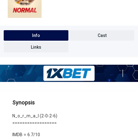
Info
Cast
Links
Synopsis
N_o_r_m_a_l (2-0-2-6)
==================
IMDB ⭐️ 6.7/10