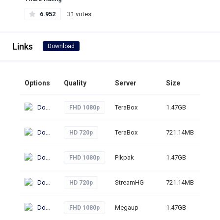
6.952
31 votes
Links
Download
Options
Quality
Server
Size
Clic
Download
TeraBox
1.47GB
39
FHD 1080p
Download
TeraBox
721.14MB
32
HD 720p
Download
Pikpak
1.47GB
31
FHD 1080p
Download
StreamHG
721.14MB
58
HD 720p
Download
Megaup
1.47GB
88
FHD 1080p