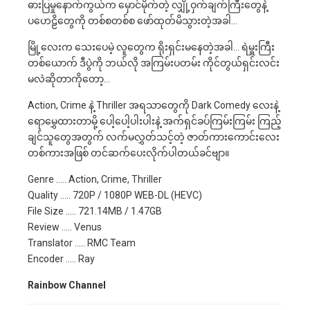
ဓားပြမှုနောက်ကွယ်က မှောင်မိုက်တဲ့ လျှို့ဝှက်ချက်ကြီးတွေနဲ့
ပဟေဠိတွေကို တစ်စတစ်စ ဖော်ထုတ်မိသွားတဲ့အခါ…
မြို့လေးက သေးပေမဲ့ လူတွေက ရိုးရှင်းမနေတဲ့အခါ… ရဲမှူးကြီး
တစ်ယောက် ဒီပွဲကို ဘယ်လို အကြမ်းပတမ်း ကိုင်တွယ်ရှင်းလင်း
မလဲဆိုတာကိုတော့…
Action, Crime နဲ့ Thriller အရသာတွေကို Dark Comedy လေးနဲ့
ရောမွှေထားတာမို့ ပေါ့ပေါ့ပါးပါးနဲ့ အက်ရှင်ခပ်ကြမ်းကြမ်း ကြည့်
ချင်သူတွေအတွက် လက်မလွှတ်သင့်တဲ့ ဇာတ်ကားကောင်းလေး
တစ်ကားအဖြစ် တင်ဆက်ပေးလိုက်ပါတယ်ခင်ဗျာ။
Genre ….. Action, Crime, Thriller
Quality ….. 720P / 1080P WEB-DL (HEVC)
File Size ….. 721.14MB / 1.47GB
Review ….. Venus
Translator ….. RMC Team
Encoder ….. Ray
Rainbow Channel