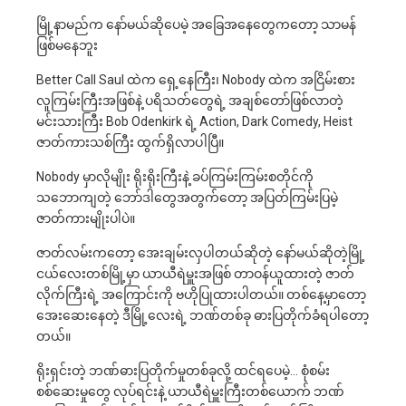
မြို့နာမည်က နော်မယ်ဆိုပေမဲ့ အခြေအနေတွေကတော့ သာမန်
ဖြစ်မနေဘူး
Better Call Saul ထဲက ရှေ့နေကြီး၊ Nobody ထဲက အငြိမ်းစား
လူကြမ်းကြီးအဖြစ်နဲ့ ပရိသတ်တွေရဲ့ အချစ်တော်ဖြစ်လာတဲ့
မင်းသားကြီး Bob Odenkirk ရဲ့ Action, Dark Comedy, Heist
ဇာတ်ကားသစ်ကြီး ထွက်ရှိလာပါပြီ။
Nobody မှာလိုမျိုး ရိုးရိုးကြီးနဲ့ ခပ်ကြမ်းကြမ်းစတိုင်ကို
သဘောကျတဲ့ ဘော်ဒါတွေအတွက်တော့ အပြတ်ကြမ်းပြမဲ့
ဇာတ်ကားမျိုးပါပဲ။
ဇာတ်လမ်းကတော့ အေးချမ်းလှပါတယ်ဆိုတဲ့ နော်မယ်ဆိုတဲ့မြို့
ငယ်လေးတစ်မြို့မှာ ယာယီရဲမှူးအဖြစ် တာဝန်ယူထားတဲ့ ဇာတ်
လိုက်ကြီးရဲ့ အကြောင်းကို ဗဟိုပြုထားပါတယ်။ တစ်နေ့မှာတော့
အေးဆေးနေတဲ့ ဒီမြို့လေးရဲ့ ဘဏ်တစ်ခု ဓားပြတိုက်ခံရပါတော့
တယ်။
ရိုးရှင်းတဲ့ ဘဏ်ဓားပြတိုက်မှုတစ်ခုလို့ ထင်ရပေမဲ့… စုံစမ်း
စစ်ဆေးမှုတွေ လုပ်ရင်းနဲ့ ယာယီရဲမှူးကြီးတစ်ယောက် ဘဏ်