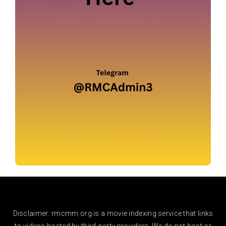
Disclaimer: rmcmm.org is a movie indexing service that links
to videos hosted by third-party providers. We do not host or