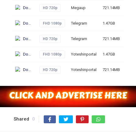
Download
Megaup
721.14MB
82
HD 720p
Download
Telegram
1.47GB
97
FHD 1080p
Download
Telegram
721.14MB
54
HD 720p
Download
Yoteshinportal
1.47GB
67
FHD 1080p
Download
Yoteshinportal
721.14MB
65
HD 720p
Shared
0