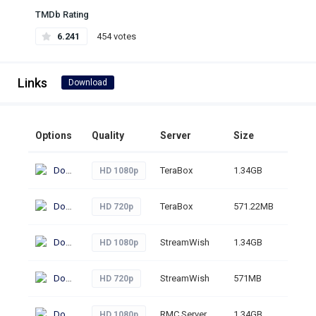
TMDb Rating
6.241
454 votes
Links
Download
Options
Quality
Server
Size
Click
Download
TeraBox
1.34GB
280
HD 1080p
Download
TeraBox
571.22MB
303
HD 720p
Download
StreamWish
1.34GB
289
HD 1080p
Download
StreamWish
571MB
259
HD 720p
Download
RMC Server
1.34GB
282
HD 1080p