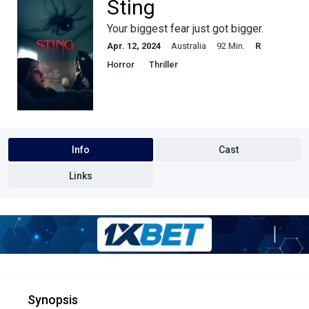
Sting
Your biggest fear just got bigger.
Apr. 12, 2024
Australia
92 Min.
R
Horror
Thriller
Info
Cast
Links
Synopsis