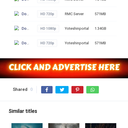
Download
RMC Server
571MB
259
HD 720p
Download
Yoteshinportal
1.34GB
273
HD 1080p
Download
Yoteshinportal
571MB
283
HD 720p
Shared
0
Similar titles