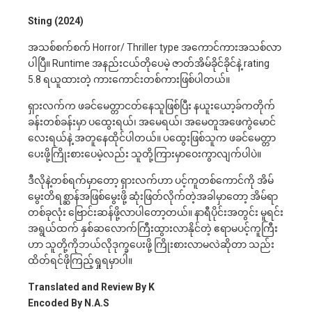
Sting (2024)
အသစ်စက်စက် Horror/ Thriller type အကောင်ကားအသစ်လာ
ပါပြီ။ Runtime အနည်းငယ်တိုပေမဲ့ ဇာတ်အိမ်ခိုင်ခိုင်နဲ့ rating
5.8 ရယူထားတဲ့ ကားကောင်းတစ်ကားဖြစ်ပါတယ်။
ရှားလက်က ဖခင်မေတ္တာငတ်နေသူဖြစ်ပြီး နယူးယော့ခ်ကတိုက်
ခန်းတစ်ခန်းမှာ ပထွေးရယ်၊ အမေရယ်၊ အမေတူအဖေကွဲမောင်
လေးရယ်နဲ့ အတူနေထိုင်ပါတယ်။ ပထွေးဖြစ်သူက ဖခင်မေတ္တာ
ပေးဖို့ကြိုးစားပေမဲ့လည်း သူတို့ကြားမှာဝေးကွာလျက်ပါပဲ။
ဒီလိုနဲ့တစ်ရက်မှာတော့ ရှားလက်ဟာ ပင့်ကူတစ်ကောင်ကို အိမ်
မွေးတိရစ္ဆာန်အဖြစ်မွေးဖို့ ဆုံးဖြတ်လိုက်တဲ့အခါမှာတော့ အိမ်ရာ
တစ်ခုလုံး ဗြောင်းဆန်ဖို့လာပါတော့တယ်။ နာရီပိုင်းအတွင်း မူရင်း
အရွယ်ထက် နှစ်ဆလောက်ကြီးထွားလာနိုင်တဲ့ ဧရာမပင့်ကူကြီး
ဟာ သူတို့ကိုဘယ်လိုဒုက္ခပေးဖို့ ကြိုးစားလာမလဲဆိုတာ သည်း
ထိတ်ရင်ဖိုကြည့်ရှုရမှာပါ။
Translated and Review By K
Encoded By N.A.S