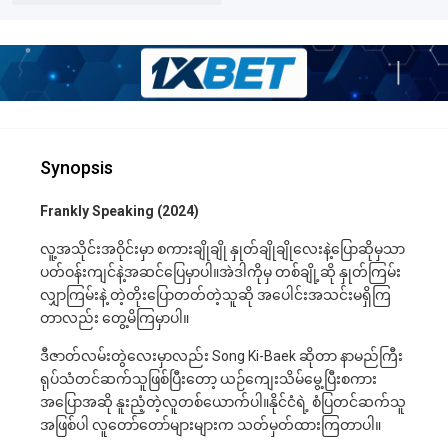
Synopsis
Frankly Speaking (2024)
လူ့အသိုင်းအဝိုင်းမှာ စကားချိုချို နှုတ်ချိုချိုလေးနဲ့ပြောဆိုမှသာ
ပတ်ဝန်းကျင်နဲ့အဆင်ပြေမှာပါ။အဲဒါကိုမှ တစ်ချို့ဆို နှုတ်ကြမ်း
လျှာကြမ်းနဲ့ တဲ့တိုးပြောတတ်တဲ့သူဆို အပေါင်းအသင်းမရှိကြ
တာလည်း တွေ့မိကြမှာပါ။
ဒီဇာတ်လမ်းတွဲလေးမှာလည်း Song Ki-Baek ဆိုတာ နာမည်ကြီး
ရုပ်သံတင်ဆက်သူဖြစ်ပြီးတော့ ယဉ်ကျေးသိမ်မွေ့ပြီးစကား
အပြောအဆို နူးညံ့တဲ့လူတစ်ယောက်ပါ။နိုင်ငံရဲ့ စံပြတင်ဆက်သူ
အဖြစ်ပါ လူတော်တော်များများက သတ်မှတ်ထားကြတာပါ။