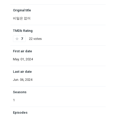
Original title
비밀은 없어
TMDb Rating
7
22 votes
First air date
May. 01, 2024
Last air date
Jun. 06, 2024
Seasons
1
Episodes