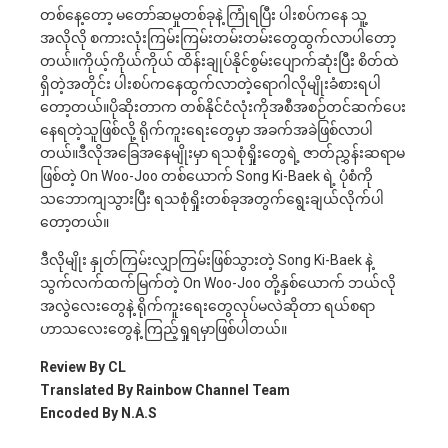
တစ်နေ့တော့ မတော်ဆမှုတစ်ခုနဲ့ ကြုံရပြီး ပါးစပ်ကနေ သူ့
အလိုလို စကားလုံးကြမ်းကြမ်းတမ်းတမ်းတွေထွက်လာပါတော့
တယ်။ကိုယ့်ကိုယ်ကိုယ် ထိန်းချုပ်နိုင်စွမ်းပျောက်ဆုံးပြီး စိတ်ထဲ
ရှိတဲ့အတိုင်း ပါးစပ်ကနေထွက်လာတဲ့ရောဂါလိုမျိုးခံစားရပါ
တော့တယ်။ပိုဆိုးတာက တစ်နိုင်ငံလုံးကိုအစီအစဉ်တင်ဆက်ပေး
နေရတဲ့သူဖြစ်လို့ ရိုက်ကူးရေးတွေမှာ အခက်အခဲဖြစ်လာပါ
တယ်။ဒီလိုအခြေအနေမျိုးမှာ ရသစုံရှိုးတွေရဲ့ ဇာတ်ညွှန်းဆရာမ
ဖြစ်တဲ့ On Woo-Joo တစ်ယောက် Song Ki-Baek ရဲ့ ပုံစံကို
သဘောကျသွားပြီး ရသစုံရှိုးတစ်ခုအတွက်ရွေးချယ်လိုက်ပါ
တော့တယ်။
ဒီလိုမျိုး နှုတ်ကြမ်းလျှာကြမ်းဖြစ်သွားတဲ့ Song Ki-Baek နဲ့
သွက်လက်ထက်မြက်တဲ့ On Woo-Joo တို့နှစ်ယောက် ဘယ်လို
အလွဲလေးတွေနဲ့ ရိုက်ကူးရေးတွေလုပ်မလဲဆိုတာ ရယ်စရာ
ဟာသလေးတွေနဲ့ ကြည့်ရှုရမှာဖြစ်ပါတယ်။
Review By CL
Translated By Rainbow Channel Team
Encoded By N.A.S