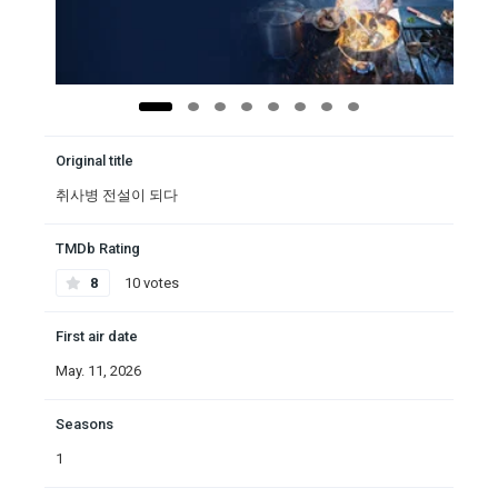
Original title
취사병 전설이 되다
TMDb Rating
8
10 votes
First air date
May. 11, 2026
Seasons
1