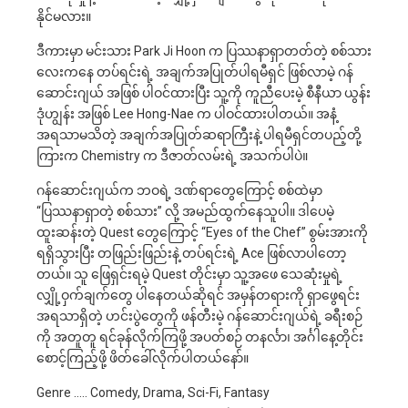
နိုင်မလား။
ဒီကားမှာ မင်းသား Park Ji Hoon က ပြဿနာရှာတတ်တဲ့ စစ်သား
လေးကနေ တပ်ရင်းရဲ့ အချက်အပြုတ်ပါရမီရှင် ဖြစ်လာမဲ့ ဂန်
ဆောင်းဂျယ် အဖြစ် ပါဝင်ထားပြီး သူ့ကို ကူညီပေးမဲ့ စီနီယာ ယွန်း
ဒုံဟျွန်း အဖြစ် Lee Hong-Nae က ပါဝင်ထားပါတယ်။ အနံ့
အရသာမသိတဲ့ အချက်အပြုတ်ဆရာကြီးနဲ့ ပါရမီရှင်တပည့်တို့
ကြားက Chemistry က ဒီဇာတ်လမ်းရဲ့ အသက်ပါပဲ။
ဂန်ဆောင်းဂျယ်က ဘဝရဲ့ ဒဏ်ရာတွေကြောင့် စစ်ထဲမှာ
“ပြဿနာရှာတဲ့ စစ်သား” လို့ အမည်ထွက်နေသူပါ။ ဒါပေမဲ့
ထူးဆန်းတဲ့ Quest တွေကြောင့် “Eyes of the Chef” စွမ်းအားကို
ရရှိသွားပြီး တဖြည်းဖြည်းနဲ့ တပ်ရင်းရဲ့ Ace ဖြစ်လာပါတော့
တယ်။ သူ ဖြေရှင်းရမဲ့ Quest တိုင်းမှာ သူ့အဖေ သေဆုံးမှုရဲ့
လျှို့ဝှက်ချက်တွေ ပါနေတယ်ဆိုရင် အမှန်တရားကို ရှာဖွေရင်း
အရသာရှိတဲ့ ဟင်းပွဲတွေကို ဖန်တီးမဲ့ ဂန်ဆောင်းဂျယ်ရဲ့ ခရီးစဉ်
ကို အတူတူ ရင်ခုန်လိုက်ကြဖို့ အပတ်စဉ် တနင်္လာ၊ အင်္ဂါနေ့တိုင်း
စောင့်ကြည့်ဖို့ ဖိတ်ခေါ်လိုက်ပါတယ်နော်။
Genre ….. Comedy, Drama, Sci-Fi, Fantasy