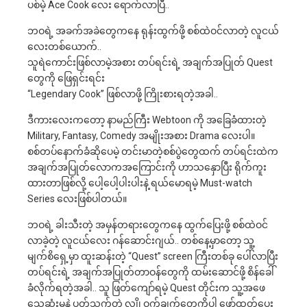
ပစ်မဲ့ Ace Cook လေး ရောက်လာပြီ..
ဘဝရဲ့ အခက်အခဲတွေကနေ ရုန်းထွက်ဖို့ စစ်ထဲဝင်လာတဲ့ လူငယ်
လေးတစ်ယောက်..
သူရဲကောင်းဖြစ်လာမဲ့အစား တပ်ရင်းရဲ့ အချက်အပြုတ် Quest
တွေကို ဖြေရှင်းရင်း
“Legendary Cook” ဖြစ်လာဖို့ ကြိုးစားရတဲ့အခါ..
ဒီကားလေးကတော့ နာမည်ကြီး Webtoon ကို အခြေခံထားတဲ့
Military, Fantasy, Comedy အမျိုးအစား Drama လေးပါ။
စစ်တပ်နောက်ခံဆိုပေမဲ့ တင်းမာတဲ့စစ်ပွဲတွေထက် တပ်ရင်းထဲက
အချက်အပြုတ်လောကအကြောင်းကို ဟာသနှောပြီး ရိုက်ကူး
ထားတာဖြစ်လို့ ပေါ့ပေါ့ပါးပါးနဲ့ ရယ်မောရမဲ့ Must-watch
Series လေးဖြစ်ပါတယ်။
ဘဝရဲ့ ခါးသီးတဲ့ အမှန်တရားတွေကနေ ထွက်ပြေးဖို့ စစ်ထဲဝင်
လာခဲ့တဲ့ လူငယ်လေး ဂန်ဆောင်းဂျယ်.. တစ်နေ့မှာတော့ သူ့
မျက်စိရှေ့မှာ ထူးဆန်းတဲ့ “Quest” screen ကြီးတစ်ခု ပေါ်လာပြီး
တပ်ရင်းရဲ့ အချက်အပြုတ်တာဝန်တွေကို ထမ်းဆောင်ဖို့ စိန်ခေါ်
ခံလိုက်ရတဲ့အခါ.. သူ ဖြတ်ကျော်ရမဲ့ Quest တိုင်းက သူ့အဖေ
သေဆုံးမှုနဲ့ ပတ်သက်တဲ့ လျှို့ဝှက်ချက်တွေကိုပါ ဖော်ထုတ်ပေး