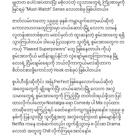
မျှတတ ပေါင်းစပ်ထားပြီး မစုံလင်တဲ့ လူသားတွေရဲ့ ကြိုးစားမှုကို
မြင်ရမဲ့ “Must-Watch” Series လေးတစ်ခု ဖြစ်ပါတယ်။
ဇာတ်လမ်းကတော့ ၁၉၉၉ ခုနှစ် ကမ္ဘာပျက်တော့မယ်ဆိုတဲ့
ကောလာဟလတွေကြားမှာ ဟယ်ဆောင်းမြို့လေးက သာမန်
လူတန်းစားတစ်စုဟာ မထင်မှတ်ဘဲ ထူးဆန်းတဲ့ စွမ်းအားတွေ ရရှိ
သွားကြပါတယ်။ ဒါပေမဲ့ ပြဿနာက သူတို့ရဲ့ စွမ်းအားတွေက တ
ကယ့် “Flawed Superpowers” တွေ ဖြစ်နေတာပါ။ ကိုယ့်
စွမ်းအားကိုယ် မထိန်းချုပ်နိုင်ဘဲ လွဲချော်မှုတွေကြားကနေ မြို့
လေးရဲ့ ငြိမ်းချမ်းရေးကို ဘယ်လိုကာကွယ်မလဲဆိုတာက
စိတ်ဝင်စားဖို့ကောင်းတဲ့ Hook တစ်ခုပဲ ဖြစ်ပါတယ်။
စူပါဟီးရိုးဆိုတိုင်း အမြဲ Perfect ဖြစ်နေလောက်မယ်ဆိုတဲ့
အတွေးတွေကို ချိုးဖျက်ပြီး ဟယ်ဆောင်းမြို့လေးက အလွဲ
သမားတွေရဲ့ စွမ်းအားတွေကို ကြည့်ပြီး တဝါးဝါးရယ်ဖို့သာ ပြင်
ထားလိုက်ပါတော့။ Nostalgia ရော Comedy ပါ Mix လုပ်ထား
တာဆိုတော့ မကြည့်ရင် ခေတ်နောက်ကျကျန်ခဲ့မှာနော်။ ၁၉၉၉ ခု
နှစ်ကို ပြန်သွားပြီး သူတို့နဲ့အတူ အလွဲတွေကြားထဲ နစ်မျောနိုင်ဖို့
Netflix ကနေ တစ်ဆက်တည်း ထွက်ရှိသွားမဲ့ ၈ ပိုင်းစာ Drama
လေးထဲ အတူတူ Chill လိုက်ကြရအောင်နော်။