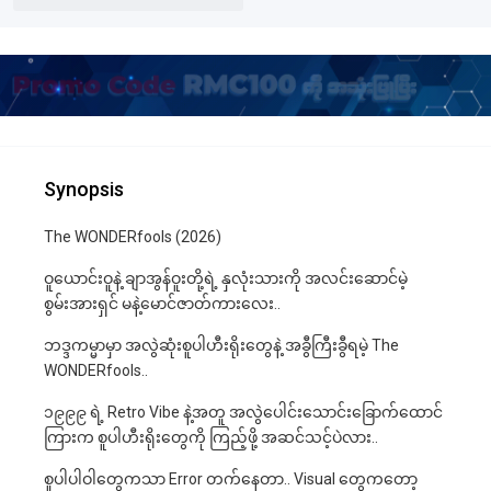
Synopsis
The WONDERfools (2026)
ဝူယောင်းဝူနဲ့ ချာအွန်ဝူးတို့ရဲ့ နှလုံးသားကို အလင်းဆောင်မဲ့
စွမ်းအားရှင် မနဲ့မောင်ဇာတ်ကားလေး..
ဘဒ္ဒကမ္မာမှာ အလွဲဆုံးစူပါဟီးရိုးတွေနဲ့ အခွီကြီးခွီရမဲ့ The
WONDERfools..
၁၉၉၉ ရဲ့ Retro Vibe နဲ့အတူ အလွဲပေါင်းသောင်းခြောက်ထောင်
ကြားက စူပါဟီးရိုးတွေကို ကြည့်ဖို့ အဆင်သင့်ပဲလား..
စူပါပါဝါတွေကသာ Error တက်နေတာ.. Visual တွေကတော့