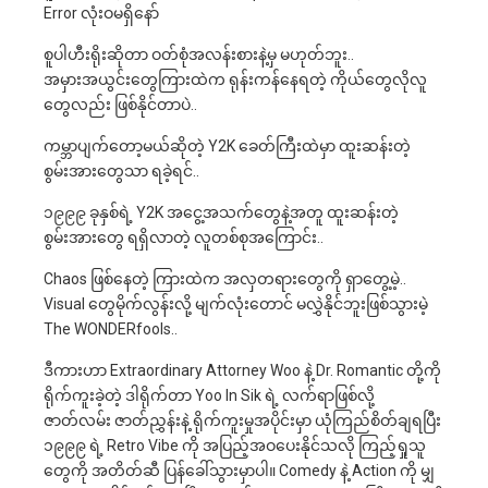
Error လုံးဝမရှိနော်
စူပါဟီးရိုးဆိုတာ ဝတ်စုံအလန်းစားနဲ့မှ မဟုတ်ဘူး..
အမှားအယွင်းတွေကြားထဲက ရုန်းကန်နေရတဲ့ ကိုယ်တွေလိုလူ
တွေလည်း ဖြစ်နိုင်တာပဲ..
ကမ္ဘာပျက်တော့မယ်ဆိုတဲ့ Y2K ခေတ်ကြီးထဲမှာ ထူးဆန်းတဲ့
စွမ်းအားတွေသာ ရခဲ့ရင်..
၁၉၉၉ ခုနှစ်ရဲ့ Y2K အငွေ့အသက်တွေနဲ့အတူ ထူးဆန်းတဲ့
စွမ်းအားတွေ ရရှိလာတဲ့ လူတစ်စုအကြောင်း..
Chaos ဖြစ်နေတဲ့ ကြားထဲက အလှတရားတွေကို ရှာတွေ့မဲ့..
Visual တွေမိုက်လွန်းလို့ မျက်လုံးတောင် မလွှဲနိုင်ဘူးဖြစ်သွားမဲ့
The WONDERfools..
ဒီကားဟာ Extraordinary Attorney Woo နဲ့ Dr. Romantic တို့ကို
ရိုက်ကူးခဲ့တဲ့ ဒါရိုက်တာ Yoo In Sik ရဲ့ လက်ရာဖြစ်လို့
ဇာတ်လမ်း ဇာတ်ညွှန်းနဲ့ ရိုက်ကူးမှုအပိုင်းမှာ ယုံကြည်စိတ်ချရပြီး
၁၉၉၉ ရဲ့ Retro Vibe ကို အပြည့်အဝပေးနိုင်သလို ကြည့်ရှုသူ
တွေကို အတိတ်ဆီ ပြန်ခေါ်သွားမှာပါ။ Comedy နဲ့ Action ကို မျှ