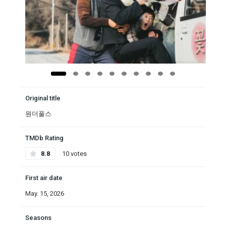
Original title
원더풀스
TMDb Rating
8.8
10 votes
First air date
May. 15, 2026
Seasons