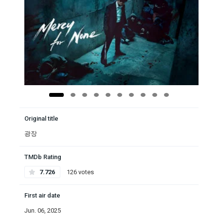
Original title
광장
TMDb Rating
7.726
126 votes
First air date
Jun. 06, 2025