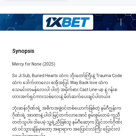
Synopsis
Mercy for None (2025)
So Ji Sub, Buried Hearts ထဲက ဘိုးတော်ကြီးနဲ့ Trauma Code
ထဲက ဒေါက်တာလေး စအိုအပြင် Way Back love ထဲက
သေမင်းတမန်လေးပါ ပါတဲ့ အမိုက်စား Cast Line-up နဲ့ ဂန်းစ
တားအက်ရှင်ကားသစ်လေးနဲ့ မိတ်ဆက်ပေးချင်ပါတယ်။
ဘုံးဆန်းဂိုဏ်းရဲ့ အဓိကအဖွဲ့ဝင်တစ်ယောက်ဖြစ်တဲ့ နမ်ဂီဂျွန်းက
ဂိုဏ်းရဲ့ အာဏာနဲ့ ပါဝါ မြင့်တက်လာအောင် စွမ်းစွမ်းတမံ ကူညီ
တတ်သူပါ။ ဒါပေမဲ့ သူ့ရဲ့ညီဖြစ်သူ နမ်ဂီဆော့က ပြိုင်ဘက်ဂိုဏ်း
ထဲ ဝင်သွားချိန်မှာတော့ အရာရာက အပြောင်းလဲကြီး ပြောင်းလဲ
သွားပါတော့တယ်။