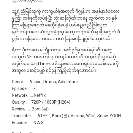
သူ့ရဲ့ညီဖြစ်သူကို ကာကွယ်ဖို့အတွက် ဂီဂျွန်းက အနစ်နာခံစတေး
မှုကြီး တစ်ခုကိုလုပ်ခဲ့ပြီး ဘုံးဆန်းဂိုဏ်းကနေ ထွက်ကာ ၁၁ နှစ်
ကြာ ခြေရာဖျောက် နေထိုင်ခဲ့ပေမဲ့ တစ်နေ့မှာ ညီဖြစ်သူက
ရုတ်တရက်သေဆုံးသွားခဲ့ရာမှာတော့ တရားခံကို ရှာဖို့အတွက် ဂီ
ဂျွန်းက မြေအောက်လောကထဲ ပြန်အခြေချခဲ့ပါတော့တယ်။
ရိုတာ ပိုတာတွေ မကြိုက်ဘူး၊ အက်ရှင်မှ အက်ရှင်ဆိုသူတွေ
အတွက် NF ကနေ တစ်ရက်တည်းဆက်တိုက်ထွက်ရှိသွားမယ့်
အမိုက်စား Cast Line-up ဒီဂန်းစတားအက်ရှင်ကားသစ်လေးကို
အတူတူ စောင့်မျှော် ရင်ခုန်ကြည့်လိုက်ရအောင်ပါ။
Genre ….. Action, Drama, Adventure
Episode ….. 7
Network ….. Netflix
Quality ….. 720P / 1080P (H264)
Review ….. Bom (봄)
Translator ….. ATHET, Bom (봄), Verona, Willie, Snow, YOON
Encoder ….. N.A.S