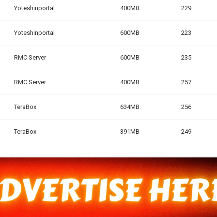
Yoteshinportal
400MB
229
Yoteshinportal
600MB
223
RMC Server
600MB
235
RMC Server
400MB
257
TeraBox
634MB
256
TeraBox
391MB
249