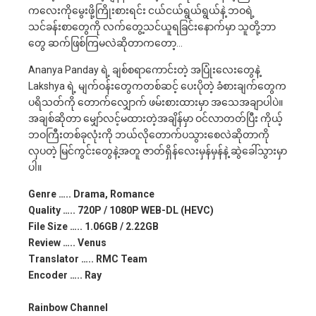
ကလေးကိုမွေးဖို့ကြိုးစားရင်း ငယ်ငယ်ရွယ်ရွယ်နဲ့ ဘဝရဲ့
သင်ခန်းစာတွေကို လက်တွေ့သင်ယူရခြင်းနောက်မှာ သူတို့ဘာ
တွေ ဆက်ဖြစ်ကြမလဲဆိုတာကတော့…
Ananya Panday ရဲ့ ချစ်စရာကောင်းတဲ့ အပြုံးလေးတွေနဲ့
Lakshya ရဲ့ မျက်ဝန်းတွေကတစ်ဆင့် ပေးပိုတဲ့ ခံစားချက်တွေက
ပရိသတ်ကို တောက်လျှောက် ဖမ်းစားထားမှာ အသေအချာပါပဲ။
အချစ်ဆိုတာ မျှော်လင့်မထားတဲ့အချိန်မှာ ဝင်လာတတ်ပြီး ကိုယ့်
ဘဝကြီးတစ်ခုလုံးကို ဘယ်လိုတောက်ပသွားစေလဲဆိုတာကို
လှပတဲ့ မြင်ကွင်းတွေနဲ့အတူ ဇာတ်ရှိန်လေးမှန်မှန်နဲ့ ဆွဲခေါ်သွားမှာ
ပါ။
Genre ….. Drama, Romance
Quality ….. 720P / 1080P WEB-DL (HEVC)
File Size ….. 1.06GB / 2.22GB
Review ….. Venus
Translator ….. RMC Team
Encoder ….. Ray
Rainbow Channel