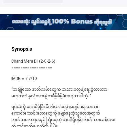
Synopsis
Chand Mera Dil (2-0-2-6)
==================
IMDB ⭐️ 7.7/10
“တချိုသော ဇာတ်လမ်းတွေက စာသားတွေနဲ့ ရေးဖွဲထားတာ
မဟုတ်ဘဲ နှလုံးသားနဲ့ တစိမ့်စိမ့်ခံစားရတာပါတဲ့…”
ရင်ထဲကို အေးစိမ့်ပြီး ဖီးလ်လာစေမဲ့ အချစ်ဒရာမာကား
ကောင်းကောင်းလေးတွေကို မျှော်နေတဲ့သူတွေအတွက်
လတ်တလော နာမည်ကြီးနေတဲ့ ဟင်ဒီရိုမန့်စ် ဇာတ်ကားသစ်လေး
ကို တင်ဆက်ပေးလိုက်ပါပြီ။