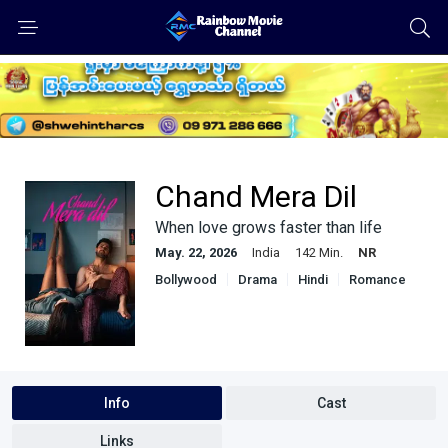
Chand Mera Dil
When love grows faster than life
May. 22, 2026
India
142 Min.
NR
Bollywood
Drama
Hindi
Romance
Info
Cast
Links