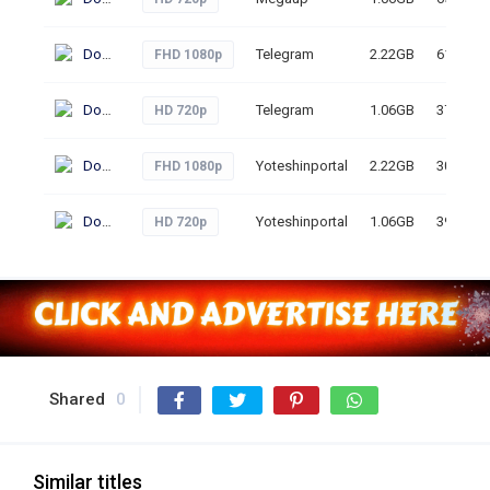
Download
Telegram
2.22GB
61
FHD 1080p
Download
Telegram
1.06GB
37
HD 720p
Download
Yoteshinportal
2.22GB
30
FHD 1080p
Download
Yoteshinportal
1.06GB
39
HD 720p
Shared
0
Similar titles