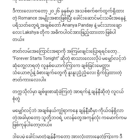
ဒီကားလေးကတော့ ၂၀၂၆ ခုနှစ်မှာ အသစ်စက်စက်ထွက်ရှိထား
တဲ့ Romance အမျိုးအစားဖြစ်ပြီး ခေါင်းဆောင်မင်းသမီးအနေနဲ့
ပရိသတ်တွေရဲ့အချစ်တော် Ananya Panday နဲ့ မင်းသားချော
လေး Lakshya တိုက အဓိကပါဝင်အားဖြည့်ထားတာ ဖြစ်ပါ
တယ်။
ဇာတ်လမ်းအကြောင်းအရာကို အကြမ်းဖျင်းပြောရရင်တော့…
“Forever Starts Tonight” ဆိုတဲ့ စာသားလေးလိုပဲ မမျှော်လင့်ဘဲ
ဆုံတွေ့လာရတဲ့ လူနှစ်ယောက်ကြားက ချစ်ခြင်းမေတ္တာ၊
သံယောဇဉ်နဲ့ ခံစားချက်တွေကို နူးနူးညံ့ညံ့လေး ရိုက်ပြထားတဲ့
ဇာတ်ကားလေးပါ။
တက္ကသိုလ်မှာ ချစ်ဖူးစာဆုံခဲ့ကြတဲ့ အာရက်နဲ့ ချန်နီဆိုတဲ့ လူငယ်
စုံတွဲ
မမျှော်လင့်ဘဲ အချစ်နယ်ကျွံရာကနေ ချန်နီ့ဆီမှာ ကိုယ်ဝန်ရှိလာ
တဲ့အခါမှာတော့ သူတို့ဘဝရဲ့ ပလန်တွေအကုန်လုံး ကမောက်ကမ
ဖြစ်ကုန်ပါတော့တယ်။
ဒါပေမဲ့ ခေါင်းမာတဲ့ချန်နီကတော့ အားလုံးတားနေတဲ့ကြားက ဒီ