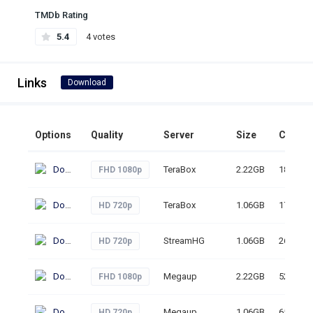
TMDb Rating
5.4
4 votes
Links
Download
Options
Quality
Server
Size
Clicks
Download
TeraBox
2.22GB
18
FHD 1080p
Download
TeraBox
1.06GB
17
HD 720p
Download
StreamHG
1.06GB
26
HD 720p
Download
Megaup
2.22GB
52
FHD 1080p
Download
Megaup
1.06GB
65
HD 720p