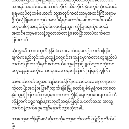
အားရင်အရက်လေးသောက်လိုက် အိပ်လိုက်နဲ့အလုပ်ကိုမယ်မယ်
ရရမလုပ်တဲ့တစ်ယောက် သူ့အလုပ်ကလဲဘာမှအထင်ကြီးစရာမ
ရှိတဲ့လုံခြုံရေးအလုပ် အလုပ်ရှိရင်​တောင်မှ မင်းသားမင်းသမီး
တွေမပါတဲ့အလုပ်ဆိုဝင်မလုပ်ပြန်ဘူး။ လုံခြုံရေးဆိုပေမယ့်
အထင်တော့မသေးနဲ့သူ့လာထိတာနဲ့ဆော်ပြီးသားပဲလက်စက
ပြင်းတယ်
ဆိုင်နူးဆိုတာကတူကီရဲနိုင်ငံသားလက်ဝှေ့ကျော် လက်စပြင်း
ချက်ကစည်းဝိုင်းထဲမှာသူနဲ့တွေ့ရင်အကုန်မှောက်တာတွေချည်းပဲ
လက်စပြင်းသလိုရက်စက်တယ်။ သူ့ကြောင့်ပျက်သွားရတဲ့ဘဝ
တွေမနည်းသလိုလက်ဝှေ့လောကမှာကြောက်ကြရတဲ့လူကြီး
တစ်ရက်လက်ဝှေ့အကျော်အမော်ကြီးကောင်မလေးနဲ့ကာရာလာ
ကိုလာပြီးအပန်းဖြေခရီးထွက်ချိန် မြို့တော်ရဲ့စီမံမှုနဲ့ကလေးတွေ
နဲ့တွေ့ဆုံကြတယ်။ အဲ့ပွဲမှာအာဘူကလုံခြုံရေးလုပ်ပေးရတယ်။ ဒီ
လိုနဲ့လက်ဝှေ့ကျော်နဲ့အာဘူတို့သရုပ်ပြရင်းမတော်တဆ အာဘူ့
လက်စနဲ့လက်ဝှေ့ကျော်မှောက်သွားတဲ့အခါ….
ဘာတွေဆက်ဖြစ်မလဲဆိုတာကိုတော့ဆက်လက်ကြည့်ရှုလိုက်ပါ
ဦး