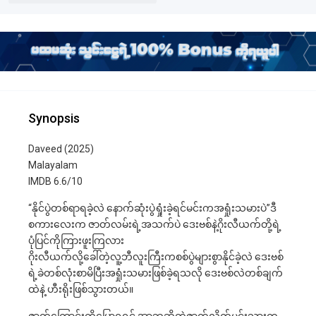
Synopsis
Daveed (2025)
Malayalam
IMDB 6.6/10
“နိုင်ပွဲတစ်ရာရခဲ့လဲ​ နောက်ဆုံးပွဲရှုံးခဲ့ရင်မင်းကအရှုံးသမားပဲ”ဒီ
စကားလေးက ဇာတ်လမ်းရဲ့အသက်ပဲ ဒေးဗစ်နဲ့ဂိုးလီယက်တို့ရဲ့
ပုံပြင်ကိုကြားဖူးကြလား
ဂိုးလီယက်လို့ခေါ်တဲ့လူ့ဘီလူးကြီးကစစ်ပွဲများစွာနိုင်ခဲ့လဲ ဒေးဗစ်
ရဲ့ခဲတစ်လုံးစာမိပြီးအရှုံးသမားဖြစ်ခဲ့ရသလို ဒေးဗစ်လဲတစ်ချက်
ထဲနဲ့ ဟီးရိုးဖြစ်သွားတယ်။
ဇာတ်ကြောင်းကိုပြောရရင် အာဘူဆိုတဲ့ဇာတ်လိုက်မင်းသားက