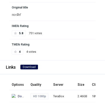
Original title
ദാവീദ്
IMDb Rating
5.8
751 votes
TMDb Rating
4
4 votes
Links
Download
Options
Quality
Server
Size
Clicks
Download
TeraBox
2.46GB
189
HD 1080p