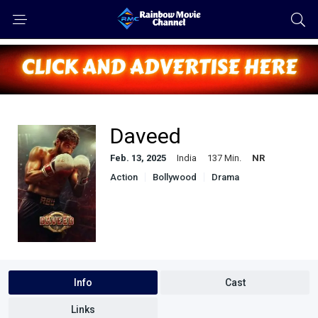
Daveed
Feb. 13, 2025
India
137 Min.
NR
Action
Bollywood
Drama
Malayalam
Info
Cast
Links