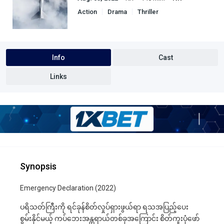
Action
Drama
Thriller
Info
Cast
Links
Synopsis
Emergency Declaration (2022)
ပရိသတ်ကြီးကို ရင်ခုန်စိတ်လှုပ်ရှားဖွယ်ရာ ရသအပြည့်ပေး
စွမ်းနိုင်မယ့် ကပ်ဘေးအန္တရာယ်တစ်ခုအကြောင်း စိတ်ကူးပုံဖော်