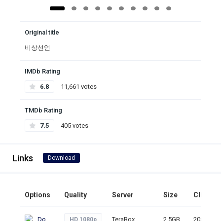
Original title
비상선언
IMDb Rating
6.8
11,661 votes
TMDb Rating
7.5
405 votes
Links
Download
Options
Quality
Server
Size
Clicks
Download
TeraBox
2.5GB
208
HD 1080p