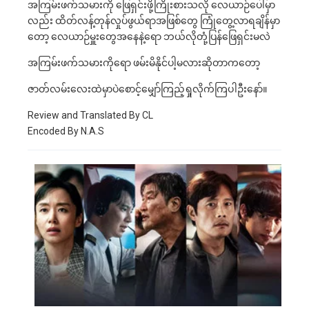
အကြမ်းဖက်သမားကို ဖြေရှင်းဖို့ကြိုးစားသလို လေယာဉ်ပေါ်မှာ
လည်း ထိတ်လန့်တုန်လှုပ်ဖွယ်ရာအဖြစ်တွေ ကြုံတွေ့လာရချိန်မှာ
တော့ လေယာဉ်မှူးတွေအနေနဲ့ရော ဘယ်လိုတုံ့ပြန်ဖြေရှင်းမလဲ
အကြမ်းဖက်သမားကိုရော ဖမ်းမိနိုင်ပါ့မလားဆိုတာကတော့
ဇာတ်လမ်းလေးထဲမှာပဲစောင့်မျှော်ကြည့်ရှုလိုက်ကြပါဦးနော်။
Review and Translated By CL
Encoded By N.A.S