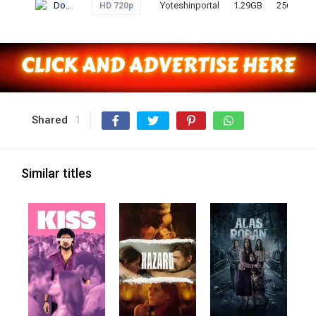
Download
Yoteshinportal
1.29GB
256
HD 720p
Shared
1
Similar titles