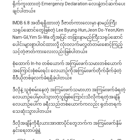
ရိုက်ကူးထားတဲ့ Emergency Declaration လေးနဲ့တင်ဆက်ပေး
ချင်ပါတယ်။
IMDB 6.8 အထိရရှိထားတဲ့ ဒီဇာတ်ကားလေးမှာ နာမည်ကြီး
သရုပ်ဆောင်တွေဖြစ်တဲ့ Lee Byung-Hun,Jeon Do-Yeon,Kim
Nam-Gil,Yim Si-Wa တို့အပြင် တခြားနာမည်ကြီးသရုပ်ဆောင်
ပေါင်းများစွာပါဝင်ထားလို့ လုံးဝလက်မလွှတ်တမ်းစောင့်ကြည့်
သင့်တဲ့ဇာတ်ကားလေးလည်းဖြစ်ပါတယ်။
စုံထောက် In-ho တစ်ယောက် အကြမ်းဖက်သမားတစ်ယောက်
အကြောင်းစုံစမ်းရင်း လေယာဉ်ကိုအကြမ်းဖက်တိုက်ခိုက်ခဲ့တဲ့
ဗီဒီယိုတစ်ခုလက်ခံရရှိခဲ့ပါတယ်။
ဒီလိုနဲ့ သူစုံစမ်းနေတဲ့ အကြမ်းဖက်သမားဟာ အကြမ်းဖက်ခံရတဲ့
လေယာဉ်ပေါ်မှာပါသွားတဲ့သူဖြစ်ကြောင်းသိလိုက်ရတဲ့အချိန်
လေယာဉ်ပေါ်က ခရီးသည်တစ်ယောက်ကလည်း ရုတ်တရက်
သေဆုံးသွားပါတယ်။
ဒီလိုအချိန်ကိုရီးယားအာဏာပိုင်တွေဘက်က အကြမ်းဖက်နှိမ်
နှင်းရေးတပ်ဖွဲ့နဲ့