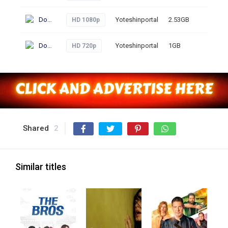
Download
Yoteshinportal
2.53GB
293
HD 1080p
Download
Yoteshinportal
1GB
291
HD 720p
Shared
2
Similar titles