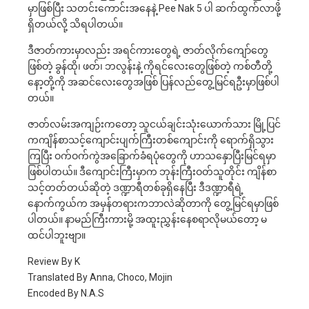
မှာဖြစ်ပြီး သတင်းကောင်းအနေနဲ့ Pee Nak 5 ပါ ဆက်ထွက်လာဖို့
ရှိတယ်လို့ သိရပါတယ်။
ဒီဇာတ်ကားမှာလည်း အရင်ကားတွေရဲ့ ဇာတ်လိုက်ကျော်တွေ
ဖြစ်တဲ့ ခွန်ထို၊ ဖတ်၊ ဘလွန်းနဲ့ ကိုရင်လေးတွေဖြစ်တဲ့ ကစ်တီတို့
နော့တို့ကို အဆင်လေးတွေအဖြစ် ပြန်လည်တွေ့မြင်ရဦးမှာဖြစ်ပါ
တယ်။
ဇာတ်လမ်းအကျဉ်းကတော့ သူငယ်ချင်းသုံးယောက်သား မြို့ပြင်
ကကျိန်စာသင့်ကျောင်းပျက်ကြီးတစ်ကျောင်းကို ရောက်ရှိသွား
ကြပြီး ဝက်ဝက်ကွဲအခြောက်ခံရပုံတွေကို ဟာသနှောပြီးမြင်ရမှာ
ဖြစ်ပါတယ်။ ဒီကျောင်းကြီးမှာက ဘုန်းကြီးဝတ်သူတိုင်း ကျိန်စာ
သင့်တတ်တယ်ဆိုတဲ့ ဒဏ္ဍာရီတစ်ခုရှိနေပြီး ဒီဒဏ္ဍာရီရဲ့
နောက်ကွယ်က အမှန်တရားကဘာလဲဆိုတာကို တွေ့မြင်ရမှာဖြစ်
ပါတယ်။ နာမည်ကြီးကားမို့ အထူးညွှန်းနေစရာလိုမယ်တော့ မ
ထင်ပါဘူးဗျာ။
Review By K
Translated By Anna, Choco, Mojin
Encoded By N.A.S