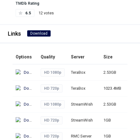
TMDb Rating
6.5
12 votes
Links
Download
Options
Quality
Server
Size
Click
Download
TeraBox
2.53GB
288
HD 1080p
Download
TeraBox
1023.4MB
239
HD 720p
Download
StreamWish
2.53GB
265
HD 1080p
Download
StreamWish
1GB
269
HD 720p
Download
RMC Server
1GB
421
HD 720p