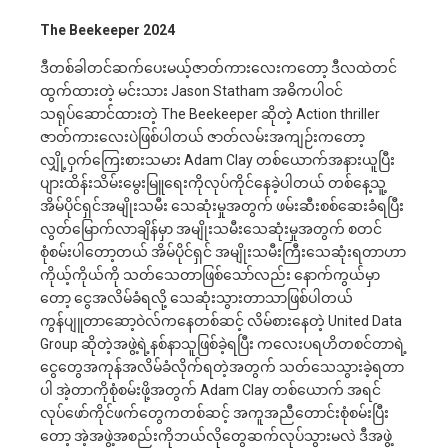
The Beekeeper 2024
ဒီတစ်ခါတင်ဆက်ပေးမယ့်ဇာတ်ကားလေးကတော့ ဒီလထဲတင်
ထွက်ထားတဲ့ မင်းသား Jason Statham အဓိကပါဝင်
သရုပ်ဆောင်ထားတဲ့ The Beekeeper ဆိုတဲ့ Action thriller
ဇာတ်ကားလေးပဲဖြစ်ပါတယ် ဇာတ်လမ်းအကျဉ်းကတော့
လျှို့ဝှက်ကြေးစားသမား Adam Clay တစ်ယောက်အနားယူပြီး
ပျားထိန်းသိမ်းမွေးမြူရေးကိုလုပ်ကိုင်နေခဲ့ပါတယ် တစ်နေ့သူ့
အိမ်ပိုင်ရှင်အမျိုးသမီး သေဆုံးမှုအတွက် ဖမ်းဆီးစစ်ဆေးခံရပြီး
လွတ်မြောက်လာချိန်မှာ အမျိုးသမီးသေဆုံးမှုအတွက် စတင်
စုံစမ်းပါတော့တယ် အိမ်ပိုင်ရှင် အမျိုးသမီးကြီးသေဆုံးရတာဟာ
ကိုယ့်ကိုယ်ကို သတ်သေတာဖြစ်သော်လည်း နောက်ကွယ်မှာ
တော့ ငွေအလိမ်ခံရလို့ သေဆုံးသွားတာသာဖြစ်ပါတယ်
ကွန်ပျူတာဆော့ဝဲလ်ကနေတစ်ဆင့် လိမ်စားနေတဲ့ United Data
Group ဆိုတဲ့အဖွဲ့ရဲ့နစ်နာသူဖြစ်ခဲ့ရပြီး ကလေးပရဟိတစင်တာရဲ့
ငွေတွေအကုန်အလိမ်ခံလိုက်ရတဲ့အတွက် သတ်သေသွားခဲ့ရတာ
ပါ အဲ့တာကိုစုံစမ်းဖို့အတွက် Adam Clay တစ်ယောက် အရင်
လုပ်ဖော်ကိုင်ဖက်တွေကတစ်ဆင့် အကူအညီတောင်းစုံစမ်းပြီး
တော့ အဲ့အဖွဲ့အစည်းကိုဘယ်လိုတွေဆက်လုပ်သွားမလဲ ဒီအဖွဲ့