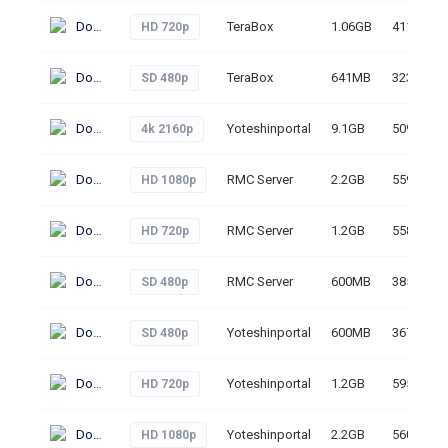
Download
TeraBox
1.06GB
411
HD 720p
Download
TeraBox
641MB
323
SD 480p
Download
Yoteshinportal
9.1GB
509
4k 2160p
Download
RMC Server
2.2GB
559
HD 1080p
Download
RMC Server
1.2GB
558
HD 720p
Download
RMC Server
600MB
385
SD 480p
Download
Yoteshinportal
600MB
367
SD 480p
Download
Yoteshinportal
1.2GB
595
HD 720p
Download
Yoteshinportal
2.2GB
560
HD 1080p