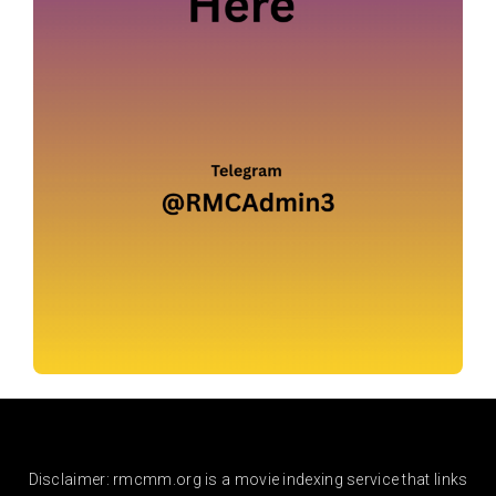
Disclaimer: rmcmm.org is a movie indexing service that links