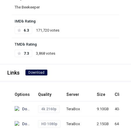
The Beekeeper
IMDb Rating
6.3
171,720 votes
TMDb Rating
7.3
3,868 votes
Links
Download
Options
Quality
Server
Size
Clicks
Download
TeraBox
9.10GB
404
4k 2160p
Download
TeraBox
2.15GB
645
HD 1080p