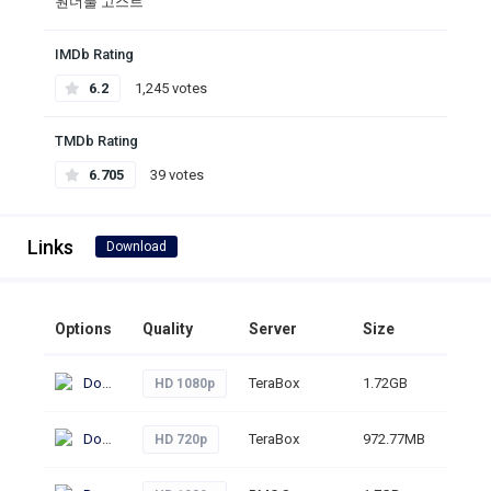
원더풀 고스트
IMDb Rating
6.2
1,245 votes
TMDb Rating
6.705
39 votes
Links
Download
Options
Quality
Server
Size
Click
Download
TeraBox
1.72GB
317
HD 1080p
Download
TeraBox
972.77MB
280
HD 720p