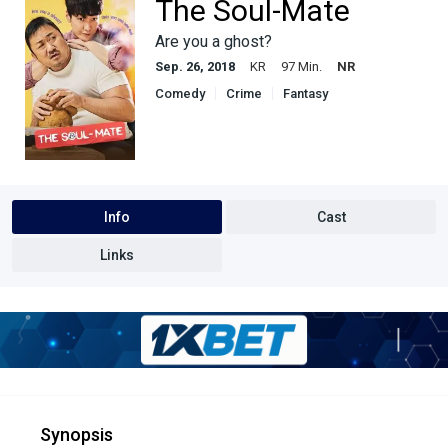
The Soul-Mate
Are you a ghost?
Sep. 26, 2018
KR
97 Min.
NR
Comedy
Crime
Fantasy
Info
Cast
Links
Synopsis