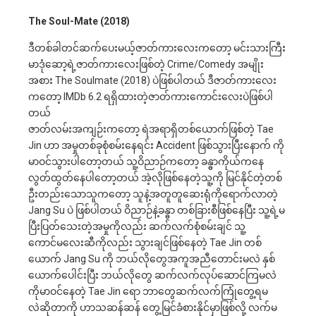
The Soul-Mate (2018)
ဒီတစ်ခါတင်ဆက်ပေးမယ့်ဇာတ်ကားလေးကတော့ မင်းသားကြီး
မာဒုံဆော့ရဲ့ဇာတ်ကားလေးဖြစ်တဲ့ Crime/Comedy အမျိုး
အစား The Soulmate (2018) ပဲဖြစ်ပါတယ် ဒီဇာတ်ကားလေး
ကတော့ IMDb 6.2 ရရှိထားတဲ့ဇာတ်ကားကောင်းလေးပဲဖြစ်ပါ
တယ်
ဇာတ်လမ်းအကျဉ်းကတော့ ရဲအရာရှိတစ်ယောက်ဖြစ်တဲ့ Tae
Jin ဟာ အမှုတစ်ခုစုံစမ်းနေရင်း Accident ဖြစ်သွားပြီးနောက် ကို
မာဝင်သွားပါတော့တယ် သူ့ဝိညာဉ်ကတော့ ခန္ဓာကိုယ်ကနေ
လွတ်ထွတ်နေပါတော့တယ် အဲ့လိုဖြစ်နေတဲ့သူ့ကို မြင်နိုင်တဲ့တစ်
ဦးတည်းသောသူကတော့ သူနဲ့အတူတူဆေးရုံကိုရောက်လာတဲ့
Jang Su ပဲ ဖြစ်ပါတယ် ဝိညာဉ်နဲ့ခန္ဓာ တစ်ခြားစီဖြစ်နေပြီး သူ့ရဲ့မ
ပြီးပြတ်သေးတဲ့အမှုကိုလည်း ဆက်လက်စုံစမ်းချင် သူ့
ကောင်မလေးဆီကိုလည်း သွားချင်ဖြစ်နေတဲ့ Tae Jin တစ်
ယောက် Jang Su ကို ဘယ်လိုတွေအကူအညီတောင်းမလဲ နှစ်
ယောက်ပေါင်းပြီး ဘယ်လိုတွေ ဆက်လက်လုပ်ဆောင်ကြမလဲ
ကိုမာဝင်နေတဲ့ Tae Jin ရော ဘာတွေဆက်လက်ကြုံတွေ့ရမ
လဲဆိုတာကို ဟာသဆန်ဆန် တွေ့မြင်ခံစားနိုင်မှာဖြစ်လို့ လက်မ