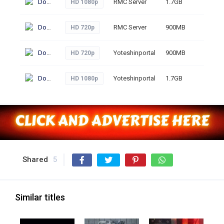
Download
RMC Server
1.7GB
294
HD 1080p
Download
RMC Server
900MB
315
HD 720p
Download
Yoteshinportal
900MB
313
HD 720p
Download
Yoteshinportal
1.7GB
299
HD 1080p
Shared
5
Similar titles