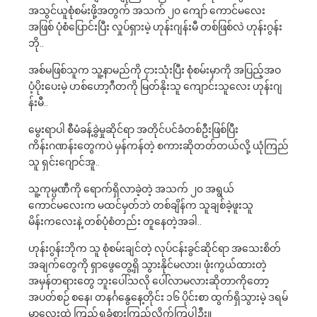
အသွင်ယူစုံစမ်းဖို့အတွက် အသက် ၂၀ ကျော် ကောင်မလေး
အဖြစ် ပုံစံပြောင်းပြီး လှုပ်ရှားမဲ့ ဟုန်းဂျန်းမီ တစ်ဖြစ်လဲ ဟုန်းဂွန်း
ဘို..
အစ်မဖြစ်သူက သူ့နာမည်ကို ငှားသုံးပြီး စုံစမ်းမှာကို အပြည့်အဝ
ပံ့ပိုးပေးမဲ့ ဟစ်ဟော့ဂီတကို မြတ်နိုးသူ ကျောင်းသူလေး ဟုန်းဂျ
န်းမီ..
မွေးရာပါ စီမံခန့်ခွဲမှုဆိုင်ရာ အတိုင်ပင်ခံတစ်ဦးဖြစ်ပြီး
ကိန်းဂဏန်းတွေကပဲ မှန်ကန်တဲ့ စကားဆိုတတ်တယ်လို့ ယုံကြည်
သူ ရှင်းဂျောင်အူ..
သူ့ကုမ္ပဏီကို ရောက်ရှိလာခဲ့တဲ့ အသက် ၂၀ အရွယ်
ကောင်မလေးက မထင်မှတ်ဘဲ တစ်ချိန်က သူချစ်ခဲ့ဖူးသူ
မိန်းကလေးနဲ့ တစ်ပုံစံတည်း တူနေတဲ့အခါ..
ဟုန်းဂွန်းဘိုက သူ စုံစမ်းချင်တဲ့ လုပ်ငန်းခွင်ဆိုင်ရာ အသေးစိတ်
အချက်တွေကို ရှာဖွေတွေ့ရှိ သွားနိုင်မလား၊ ဖုံးကွယ်ထားတဲ့
အမှန်တရားတွေ ဘူးပေါ်သလို ပေါ်လာမလားဆိုတာကိုတော့
အပတ်စဉ် စနေ၊ တနင်္ဂနွေနေ့တိုင်း ၁၆ ပိုင်းစာ ထွက်ရှိသွားမဲ့ ဒရမ်
မာလေးထဲ ကြည့်ရှုခံစားကြည့်လိုက်ကြပါဦး။