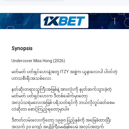
Synopsis
Undercover Miss Hong (2026)
မတ်မတ် ပတ်ရှင်ဟေးနဲ့အတူ ITZY အဖွဲ့က ယူနာလေးပါ ပါဝင်တဲ့
ဟာသစီးရီးအသစ်လေး..
နတ်ဆိုးတရားသူကြီးအဖြစ်နဲ့ အားလုံးကို နှုတ်ဆက်သွားခဲ့တဲ့
မတ်မတ် ပတ်ရှင်ဟေးက ဒီတစ်ခေါက်မှာတော့
အလုပ်သရဲမလေးအဖြစ် ပရိသတ်ရင်ကို ဘယ်လိုလှုပ်ခတ်စေမ
လဲဆိုတာ စောင့်ကြည့်ရတော့မှာပါ။
ဒီဇာတ်လမ်းလေးကိုတော့ ၁၉၉၀ ပြည့်နှစ်ကို အခြေခံထားပြီး
အသက် ၃၀ ကျော် အပျိုကြီးမမဖြစ်ပေမဲ့ အလုပ်အတွက်