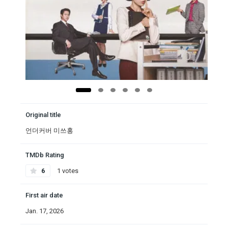
Original title
언더커버 미쓰홍
TMDb Rating
6
1 votes
First air date
Jan. 17, 2026