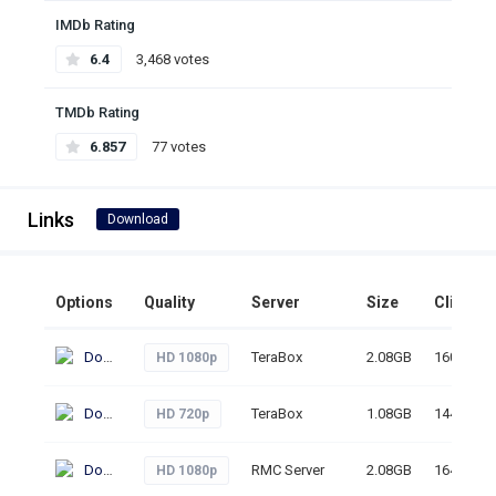
IMDb Rating
6.4
3,468 votes
TMDb Rating
6.857
77 votes
Links
Download
Options
Quality
Server
Size
Clicks
Download
TeraBox
2.08GB
160
HD 1080p
Download
TeraBox
1.08GB
144
HD 720p
Download
RMC Server
2.08GB
164
HD 1080p