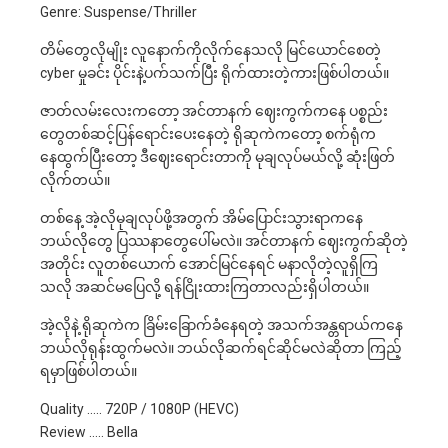
Genre: Suspense/Thriller
တိမ်တွေလိုမျိုး လူနောက်ကိုလိုက်နေသလို မြင်ယောင်စေတဲ့
cyber မှုခင်း ပိုင်းနဲ့ပက်သက်ပြီး ရိုက်ထားတဲ့ကားဖြစ်ပါတယ်။
ဇာတ်လမ်းလေးကတော့ အင်တာနက် ဈေးကွက်ကနေ ပစ္စည်း
တွေတစ်ဆင့်ပြန်ရောင်းပေးနေတဲ့ ရိုဆုကဲကတော့ စက်ရုံက
နေထွက်ပြီးတော့ ဒီဈေးရောင်းတာကို မုချလုပ်မယ်လို့ ဆုံးဖြတ်
လိုက်တယ်။
တစ်နေ့ အဲ့လိုမုချလုပ်ဖို့အတွက် အိမ်ပြောင်းသွားရာကနေ
ဘယ်လိုတွေ ပြဿနာတွေပေါ်မလဲ။ အင်တာနက် ဈေးကွက်ဆိုတဲ့
အတိုင်း လူတစ်ယောက် အောင်မြင်နေရင် မနာလိုတဲ့လူရှိကြ
သလို အဆင်‌မပြေလို့ ရန်ငြိုးထားကြတာလည်းရှိပါတယ်။
အဲ့လိုနဲ့ ရိုဆုကဲက ခြိမ်းခြောက်ခံနေရတဲ့ အသက်အန္တရာယ်ကနေ
ဘယ်လိုရုန်းထွက်မလဲ။ ဘယ်လိုဆက်ရင်ဆိုင်မလဲဆိုတာ ကြည့်
ရမှာဖြစ်ပါတယ်။
Quality ….. 720P / 1080P (HEVC)
Review ….. Bella